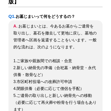
版】
Q1.
お墓じまいって何をどうするの？
A.
お墓じまいとは、今あるお墓からご遺骨を
取り出し、墓石を撤去して更地に戻し、墓地の
管理者へ区画を返還することをいいます。一般
的な流れは、次のようになります。
1.ご家族や親族間での相談・合意
2.新しい納骨先の準備（合祀墓・納骨堂・永代
供養・散骨など）
3.市区町村役場への改葬許可申請
4.閉眼供養（必要に応じて僧侶を手配）
5.ご遺骨の取り出しと新しい納骨先への移動
（必要に応じて再火葬や粉骨を行う場合もあり
ます）