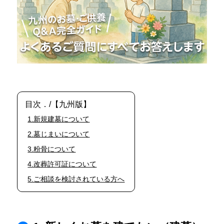
目次．/【九州版】
1.新規建墓について
2.墓じまいについて
3.粉骨について
4.改葬許可証について
5.ご相談を検討されている方へ