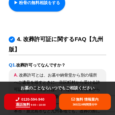
▶︎ 粉骨の無料相談をする
4. 改葬許可証に関するFAQ【九州
版】
Q1.
改葬許可ってなんですか？
A.
改葬許可とは、お墓や納骨堂から別の場所
へご遺骨を移すときに、市区町村から受ける許
お墓のことならいつでもご相談ください
可証です。手続きには、今のお墓の管理者から
の「埋葬証明書」と、新しいお墓の「受入証明
0120-594-940
無料 情報案内
書」が必要となるのが一般的です。
福岡市・熊
通話無料
365日24時間受付中
9:00～18:00
本市・鹿児島市など九州各地でも、改葬の際に