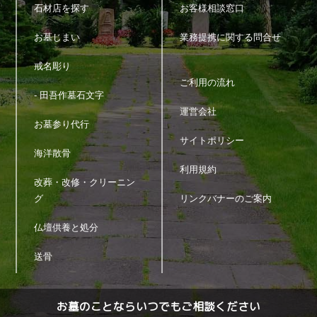
3)
サービス向上を目的とした各種施策の実施のため
石材店を探す
お客様相談窓口
4)
ウェブサイトその他各種媒体等に掲載する統計データ等
の分析業務実施のため
お墓じまい
業務提携に関する問合せ
5)
各種サービスの企画・開発や満足度向上等を目的とした
アンケート調査等の実施のため
戒名彫り
6)
商品・サービス等の各種連絡・ダイレクトメール・メー
ご利用の流れ
ルマガジン・お知らせ等の配信・送付のため
- 田吾作墓石文字
7)
お問い合わせ、ご相談に対応するため
運営会社
8)
広告の表示のため
お墓参り代行
9)
その他、上記利用目的に付随する目的のため
サイトポリシー
海洋散骨
4.個人情報の利用
利用規約
改葬・改修・クリーニン
当サイトが取得した個人情報は、取得の際に示した利用目的
グ
リンクバナーのご案内
もしくは、それと合理的な関連性のある範囲内で、業務の遂
行上必要な限りにおいて利用します。
仏壇供養と処分
5.個人情報の第三者提供
送骨
当サイトは、法令に定める場合を除き、個人情報を事前に本
人の同意を得ることなく第三者に提供しません。
お墓のことならいつでもご相談ください
6.個人情報の管理