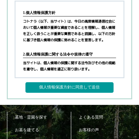
1.個人情報保護方針
コトナラ（以下、当サイト）は、今日の高度情報通信社会に
おいて個人情報が重要な資産であることを理解し、個人情報
を正しく扱うことが重要な責務であると認識し、以下の方針
に基づき個人情報の保護に努めることを宣言します。
2.個人情報保護に関する法令や規律の遵守
当サイトは、個人情報の保護に関する法令及びその他の規範
を遵守し、個人情報を適正に取り扱います。
3.個人情報の取得
当サイトが個人情報を取得する際には、利用目的を明確化す
るよう努力し、お墓に関するご案内サービス(以下、本サー
ビス)の提供にあたり、以下に定める目的の範囲内で適法か
つ公正な手段によって個人情報を取得し、適切に利用しま
す。
墓地・霊園を探す
よくある質問
1)
利用者へ本サービスを行うために必要な範囲内で、本サ
ービスの業務委託先への提供のため
お墓を建てる
お客様の声
2)
本サービスに関連するサポートのため