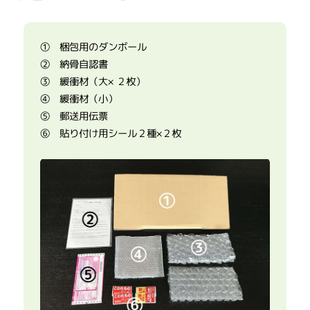
① 梱包用のダンボール
② 納骨自認書
③ 緩衝材（大× ２枚）
④ 緩衝材（小）
⑤ 郵送用伝票
⑥ 貼り付け用シール２種×２枚