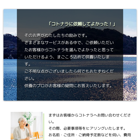
「コトナラに依頼してよかった！」
そのお声がわたしたちの励みです。
さまざまなサービスがある中で、ご依頼いただい
たお客様からコトナラを選んでよかったと思って
いただけるよう、まごころ込めて供養いたしま
す。
ご不明な点がございましたら何でもおたずねくだ
さい。
供養のプロがお客様の疑問にお答えいたします。
まずはお客様からコトナラへお問い合わせくださ
い。
その際、必要事項等をヒアリングいたします。
お名前・ご住所・ご納骨予定数などを伺い、費用