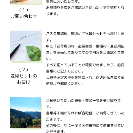
をお伝えいたします。
お見積り金額をご確認いただいた上でご契約とな
（１）
ります。
お問い合わせ
ご入金確認後、郵送にて送骨セットをお届けしま
す。
中に『送骨用の箱・必要書類・緩衝材・返送用伝
票』を準備しておりますので内容をご確認くださ
い。
すべて揃っていることが確認できましたら、必要
（２）
書類にご記入ください。
送骨セットの
ご納骨予定の骨壺を箱に入れ、返送用伝票にて郵
お届け
便局より郵送ください。
ご郵送いただいた骨壺・書類一式を受け取りま
す。
書類等不備がなければ合祀墓にご納骨させていた
だきます。
その後は、年に一度合同供養祭にて供養させてい
ただきます。