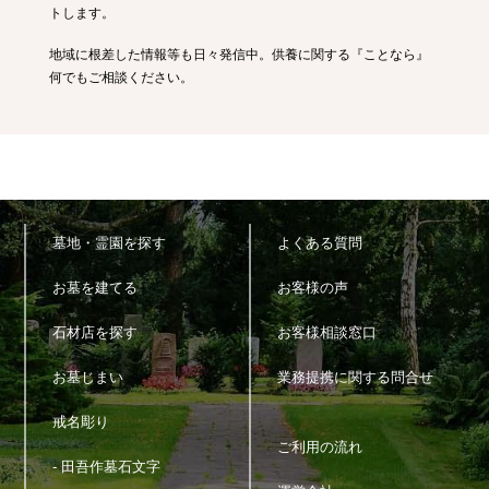
トします。
姫島村
日出町
豊後大野市
豊後高田市
地域に根差した情報等も日々発信中。供養に関する『ことなら』
何でもご相談ください。
熊本県
熊本市
八代市
人吉市
荒尾市
水俣市
玉名市
山鹿市
菊池市
宇土市
上天草市
宇城市
阿蘇市
天草市
合志市
美里町
玉東町
南関町
長洲町
和水町
大津町
菊陽町
南小国町
小国町
産山村
高森町
西原村
南阿蘇村
御船町
墓地・霊園を探す
よくある質問
嘉島町
益城町
甲佐町
山都町
氷川町
芦北町
津奈木町
お墓を建てる
お客様の声
錦町
多良木町
湯前町
水上村
相良村
五木村
山江村
石材店を探す
お客様相談窓口
球磨村
苓北町
あさぎり町
お墓じまい
業務提携に関する問合せ
宮崎県
宮崎市
都城市
延岡市
日南市
小林市
日向市
串間市
戒名彫り
ご利用の流れ
西都市
えびの市
三股町
高原町
国富町
綾町
高鍋町
- 田吾作墓石文字