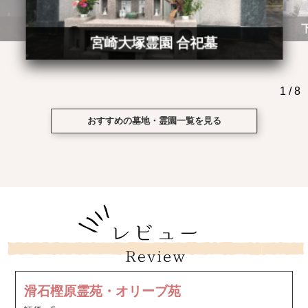
宮崎大塚霊園 合祀墓
1
/
8
おすすめの墓地・霊園一覧を見る
滑石樫原霊苑・オリーブ苑