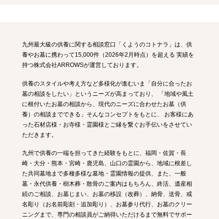
川崎町
大任町
大刀洗町
赤村
福智町
佐賀県
佐賀市
唐津市
鳥栖市
多久市
伊万里市
武雄市
鹿島市
九州最大級の供養に関する相談窓口「くようのコトナラ」は、供
養やお墓に携わって15,000件（2026年2月時点）を超える
実績を
小城市
嬉野市
神埼市
太良町
基山町
上峰町
みやき町
持つ株式会社ARROWSが運営しております。
玄海町
有田町
大町町
江北町
白石町
吉野ヶ里町
供養のスタイルや考え方など多様化が進むいま「自分に合ったお
墓の相談をしたい」というニーズが高まっており、
「地域や風土
長崎県
に根付いたお墓の相談から、現代のニーズに合わせたお墓（供
長崎市
佐世保市
島原市
諫早市
大村市
平戸市
松浦市
養）の相談までできる」そんなコンセプトをもとに、
お客様にあ
った石材店様・お寺様・霊園様とご縁を繋ぐお手伝いをさせてい
対馬市
壱岐市
五島市
西海市
南島原市
雲仙市
長与町
ただきます。
時津町
東彼杵町
川棚町
佐々町
波佐見町
小値賀町
九州で供養の一端を担ってきた経験をもとに、
福岡・佐賀・長
新上五島町
崎・大分・熊本・宮崎・鹿児島、山口の霊園から、地域に根差し
た共同墓地まで多種多様な墓地・霊園情報の提供、
また、一般
大分県
墓・永代供養・樹木葬・散骨のご案内はもちろん、終活、遺産相
続のご相談、お墓じまい、お墓の移設（改葬）、納骨、送骨、戒
大分市
別府市
中津市
日田市
佐伯市
臼杵市
宇佐市
名彫り（お名前彫刻・追加彫り）、お墓参り代行、お墓のクリー
ニングまで、専門の相談員がご納得いただけるまで無料でサポー
竹田市
九重町
玖珠町
杵築市
由布市
津久見市
国東市