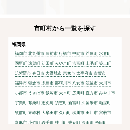
市町村から一覧を探す
福岡県
福岡市
北九州市
豊前市
行橋市
中間市
芦屋町
水巻町
岡垣町
遠賀町
苅田町
みやこ町
吉富町
上毛町
築上町
筑紫野市
春日市
大野城市
宗像市
太宰府市
古賀市
福津市
朝倉市
糸島市
那珂川市
八女市
筑後市
大川市
小郡市
うきは市
飯塚市
大木町
広川町
直方市
みやま市
宇美町
篠栗町
志免町
須恵町
新宮町
久留米市
粕屋町
筑前町
東峰村
大牟田市
久山町
柳川市
田川市
宮若市
嘉麻市
小竹町
鞍手町
桂川町
香春町
添田町
糸田町