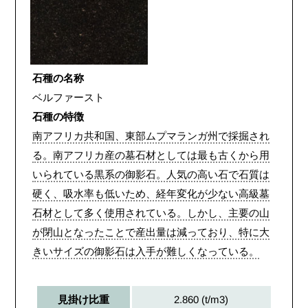
石種の名称
ベルファースト
石種の特徴
南アフリカ共和国、東部ムプマランガ州で採掘され
る。南アフリカ産の墓石材としては最も古くから用
いられている黒系の御影石。人気の高い石で石質は
硬く、吸水率も低いため、経年変化が少ない高級墓
石材として多く使用されている。しかし、主要の山
が閉山となったことで産出量は減っており、特に大
きいサイズの御影石は入手が難しくなっている。
2.860 (t/m3)
見掛け比重