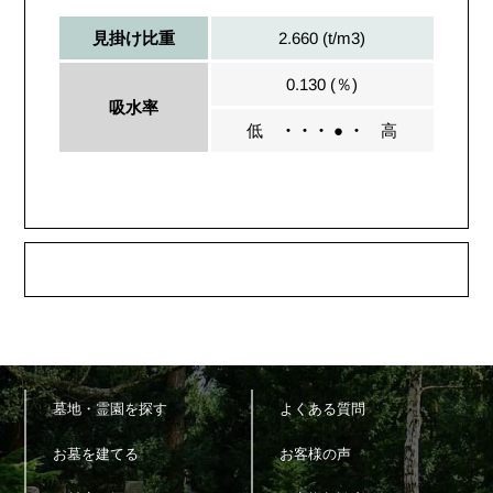
2.660 (t/m3)
見掛け比重
0.130 (％)
吸水率
低
・・・ ● ・
高
墓地・霊園を探す
よくある質問
お墓を建てる
お客様の声