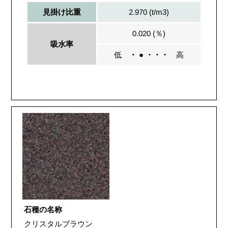
2.970 (t/m3)
見掛け比重
0.020 (％)
吸水率
低
・ ● ・・・
高
石種の名称
クリスタルブラウン