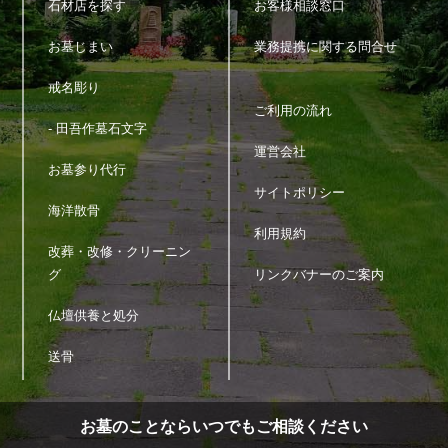
石材店を探す
お客様相談窓口
お墓じまい
業務提携に関する問合せ
戒名彫り
ご利用の流れ
- 田吾作墓石文字
運営会社
お墓参り代行
サイトポリシー
海洋散骨
利用規約
改葬・改修・クリーニン
グ
リンクバナーのご案内
仏壇供養と処分
送骨
お墓のことならいつでもご相談ください