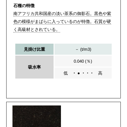
石種の特徴
南アフリカ共和国産の淡い茶系の御影石。黒色や紫
色の模様がまばらに入っているのが特徴。石質が硬
く高級材とされている。
－ (t/m3)
見掛け比重
0.040 (％)
吸水率
低
・ ● ・・・
高