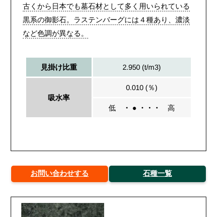
古くから日本でも墓石材として多く用いられている
黒系の御影石。ラステンバーグには４種あり、濃淡
など色調が異なる。
2.950 (t/m3)
見掛け比重
0.010 (％)
吸水率
低
・ ● ・・・
高
お問い合わせする
石種一覧