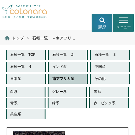
履歴
トップ
>
石種一覧 －南アフリカ－
石種一覧 TOP
石種一覧 ２
石種一覧 ３
石種一覧 ４
インド産
中国産
日本産
南アフリカ産
その他
白系
グレー系
黒系
青系
緑系
赤・ピンク系
茶色系