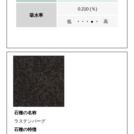
0.210 (％)
吸水率
低
・・・ ● ・
高
石種の名称
ラステンバーグ
石種の特徴