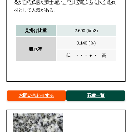
るが白の色調が若干強い。中目で艶もちも良く墓石
材として人気がある。
2.690 (t/m3)
見掛け比重
0.140 (％)
吸水率
低
・・・ ● ・
高
お問い合わせする
石種一覧