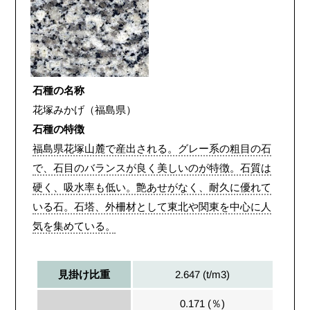
石種の名称
花塚みかげ（福島県）
石種の特徴
福島県花塚山麓で産出される。グレー系の粗目の石
で、石目のバランスが良く美しいのが特徴。石質は
硬く、吸水率も低い。艶あせがなく、耐久に優れて
いる石。石塔、外柵材として東北や関東を中心に人
気を集めている。
2.647 (t/m3)
見掛け比重
0.171 (％)