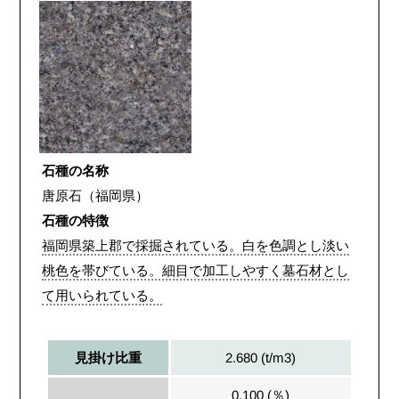
石種の名称
唐原石（福岡県）
石種の特徴
福岡県築上郡で採掘されている。白を色調とし淡い
桃色を帯びている。細目で加工しやすく墓石材とし
て用いられている。
2.680 (t/m3)
見掛け比重
0.100 (％)