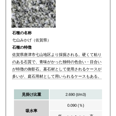
石種の名称
七山みかげ（佐賀県）
石種の特徴
佐賀県唐津市七山地区より採掘される。硬くて粘り
のある石質で、青味がかった独特の色合い・目合い
が特徴の御影石。墓石材として使用されるケースが
多いが、庭石用材として用いられるケースもある。
2.690 (t/m3)
見掛け比重
0.090 (％)
吸水率