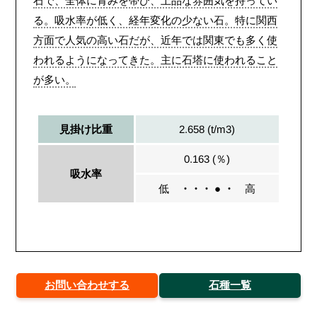
石で、全体に青みを帯び、上品な雰囲気を持ってい
る。吸水率が低く、経年変化の少ない石。特に関西
方面で人気の高い石だが、近年では関東でも多く使
われるようになってきた。主に石塔に使われること
が多い。
2.658 (t/m3)
見掛け比重
0.163 (％)
吸水率
低
・・・ ● ・
高
お問い合わせする
石種一覧