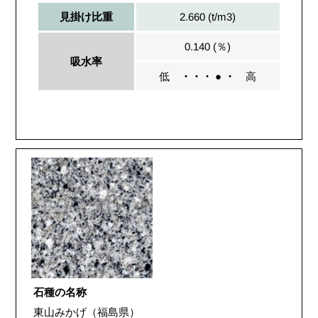
2.660 (t/m3)
見掛け比重
0.140 (％)
吸水率
低
・・・ ● ・
高
石種の名称
東山みかげ（福島県）