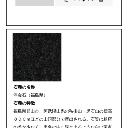
低
・・ ● ・・
高
石種の名称
浮金石（福島県）
石種の特徴
福島県郡山市、阿武隈山系の鞍掛山・黒石山の標高
８００ｍほどの山頂部分で産出される。石質は粗密
の差が少なく、黒色の中に浮き出るような白い斑点