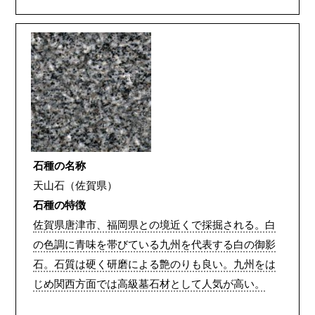
石種の名称
天山石（佐賀県）
石種の特徴
佐賀県唐津市、福岡県との境近くで採掘される。白
の色調に青味を帯びている九州を代表する白の御影
石。石質は硬く研磨による艶のりも良い。九州をは
じめ関西方面では高級墓石材として人気が高い。