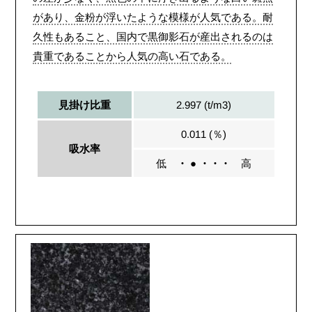
があり、金粉が浮いたような模様が人気である。耐
久性もあること、国内で黒御影石が産出されるのは
貴重であることから人気の高い石である。
2.997 (t/m3)
見掛け比重
0.011 (％)
吸水率
低
・ ● ・・・
高