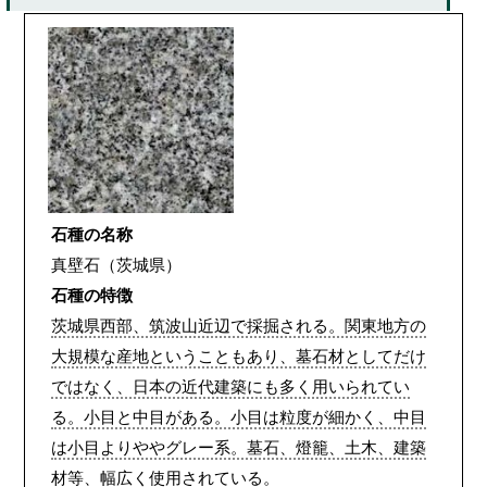
石種の名称
真壁石（茨城県）
石種の特徴
茨城県西部、筑波山近辺で採掘される。関東地方の
大規模な産地ということもあり、墓石材としてだけ
ではなく、日本の近代建築にも多く用いられてい
る。小目と中目がある。小目は粒度が細かく、中目
は小目よりややグレー系。墓石、燈籠、土木、建築
材等、幅広く使用されている。