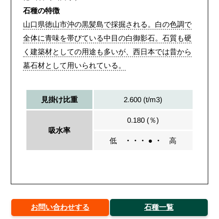
石種の特徴
山口県徳山市沖の黒髪島で採掘される。白の色調で
全体に青味を帯びている中目の白御影石。石質も硬
く建築材としての用途も多いが、西日本では昔から
墓石材として用いられている。
2.600 (t/m3)
見掛け比重
0.180 (％)
吸水率
低
・・・ ● ・
高
お問い合わせする
石種一覧