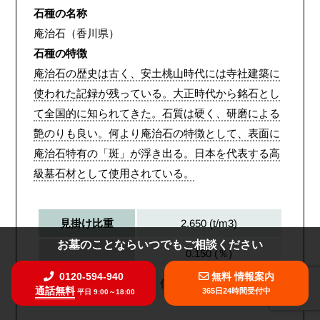
石種の名称
庵治石（香川県）
石種の特徴
庵治石の歴史は古く、安土桃山時代には寺社建築に
使われた記録が残っている。大正時代から銘石とし
て全国的に知られてきた。石質は硬く、研磨による
艶のりも良い。何より庵治石の特徴として、表面に
庵治石特有の「斑」が浮き出る。日本を代表する高
級墓石材として使用されている。
2.650 (t/m3)
見掛け比重
お墓のことならいつでもご相談ください
0.150 (％)
吸水率
0120-594-940
無料 情報案内
低
・・・ ● ・
高
通話無料
365日24時間受付中
平日 9:00～18:00