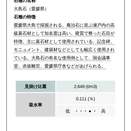
石種の名称
大島石（愛媛県）
石種の特徴
愛媛県大島で採掘される。庵治石に並ぶ瀬戸内の高
級墓石材として知名度は高い。硬質で整った石目が
特徴、主に墓石材として使用されている。記念碑、
モニュメント、建築材などとしても幅広く使用され
ている。大島石の有名な使用例として、国会議事
堂、赤坂離宮、愛媛県庁舎などがあげられる。
2.649 (t/m3)
見掛け比重
0.111 (％)
吸水率
低
・・・ ● ・
高