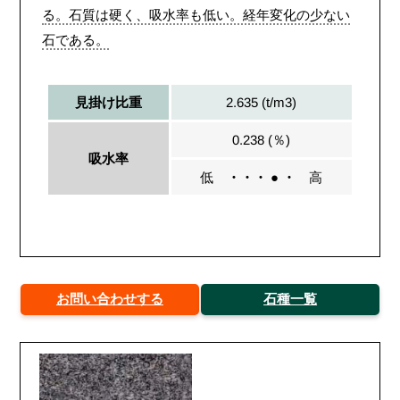
る。石質は硬く、吸水率も低い。経年変化の少ない
石である。
2.635 (t/m3)
見掛け比重
0.238 (％)
吸水率
低
・・・ ● ・
高
お問い合わせする
石種一覧