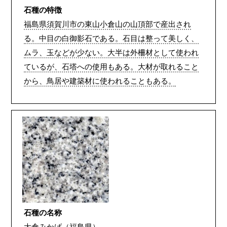
石種の特徴
福島県須賀川市の東山小倉山の山頂部で産出され
る。中目の白御影石である。石目は整って美しく、
ムラ、玉などが少ない。大半は外柵材として使われ
ているが、石塔への使用もある。大材が取れること
から、鳥居や建築材に使われることもある。
石種の名称
大倉みかげ（福島県）