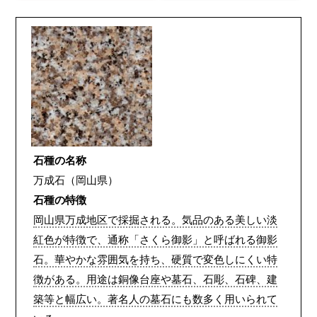
石種の名称
万成石（岡山県）
石種の特徴
岡山県万成地区で採掘される。気品のある美しい淡
紅色が特徴で、通称「さくら御影」と呼ばれる御影
石。華やかな雰囲気を持ち、硬質で変色しにくい特
徴がある。用途は銅像台座や墓石、石彫、石碑、建
築等と幅広い。著名人の墓石にも数多く用いられて