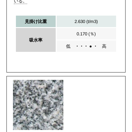
いる。
2.630 (t/m3)
見掛け比重
0.170 (％)
吸水率
低
・・・ ● ・
高