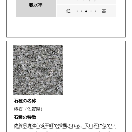
吸水率
低
・・ ● ・・
高
石種の名称
椿石（佐賀県）
石種の特徴
佐賀県唐津市浜玉町で採掘される。天山石に似てい