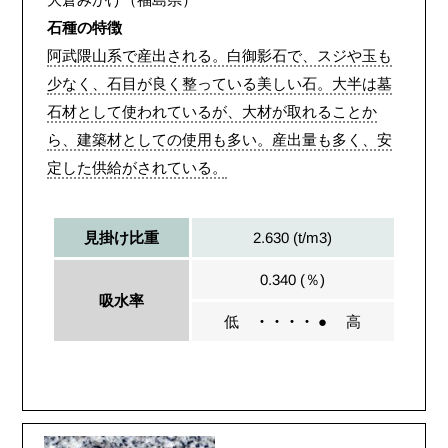
石種の特徴
阿武隈山系で産出される。白御影石で、スジや玉も
少なく、石目が良く整っている美しい石。大半は墓
石材として使われているが、大材が取れることか
ら、建築材としての使用も多い。産出量も多く、安
定した供給がされている。
2.630 (t/m3)
見掛け比重
0.340 (％)
吸水率
低
・・・・ ●
高