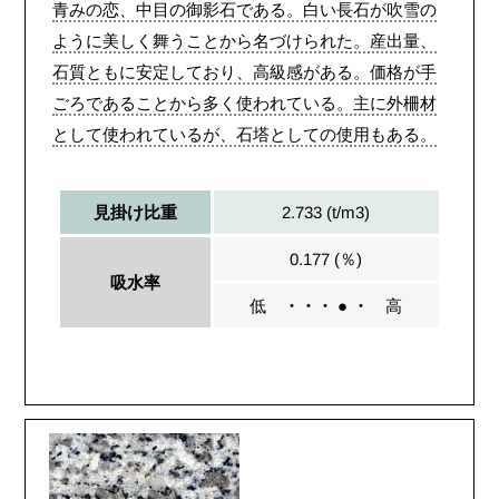
青みの恋、中目の御影石である。白い長石が吹雪の
ように美しく舞うことから名づけられた。産出量、
石質ともに安定しており、高級感がある。価格が手
ごろであることから多く使われている。主に外柵材
として使われているが、石塔としての使用もある。
2.733 (t/m3)
見掛け比重
0.177 (％)
吸水率
低
・・・ ● ・
高