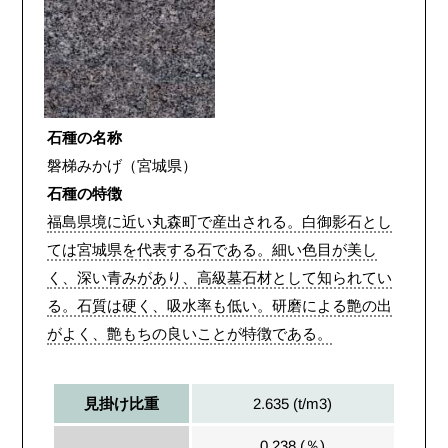
石種の名称
磐梯みかげ（宮城県）
石種の特徴
福島県境に近い丸森町で産出される。白御影石とし
ては宮城県を代表する石である。細い色目が美し
く、深い青みがあり、高級墓石材として知られてい
る。石質は硬く、吸水率も低い。研磨による艶の出
がよく、艶もちの良いことが特徴である。
2.635 (t/m3)
見掛け比重
0.238 (％)