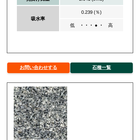
0.239 (％)
吸水率
低
・・・ ● ・
高
お問い合わせする
石種一覧