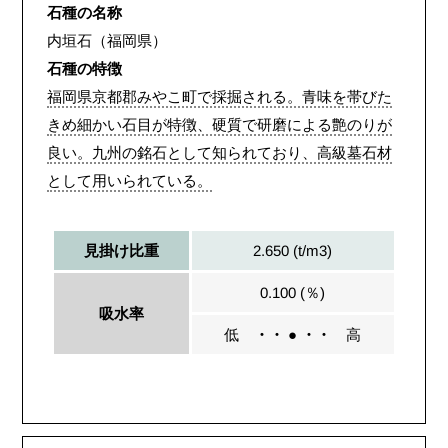
石種の名称
内垣石（福岡県）
石種の特徴
福岡県京都郡みやこ町で採掘される。青味を帯びた
きめ細かい石目が特徴、硬質で研磨による艶のりが
良い。九州の銘石として知られており、高級墓石材
として用いられている。
2.650 (t/m3)
見掛け比重
0.100 (％)
吸水率
低
・・ ● ・・
高