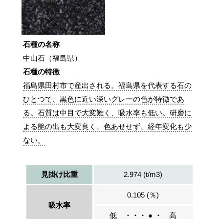
石種の名称
中山石（福島県）
石種の特徴
福島県田村市で産出される。福島県を代表する石の
ひとつで、黒色に近い深いグレーの色が特徴であ
る。石質は中目で大変難く、吸水率も低い。研磨に
よる艶の出も大変良く、色あせせず、経年変化も少
ない。
2.974 (t/m3)
見掛け比重
0.105 (％)
吸水率
低
・・・ ● ・
高