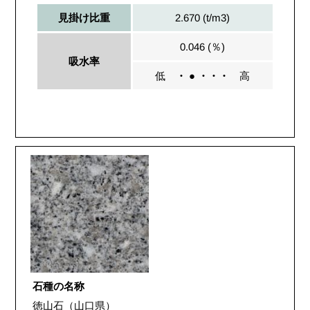
2.670 (t/m3)
見掛け比重
0.046 (％)
吸水率
低
・ ● ・・・
高
石種の名称
徳山石（山口県）