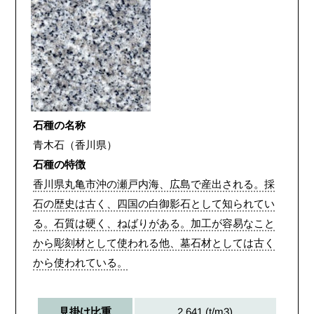
石種の名称
青木石（香川県）
石種の特徴
香川県丸亀市沖の瀬戸内海、広島で産出される。採
石の歴史は古く、四国の白御影石として知られてい
る。石質は硬く、ねばりがある。加工が容易なこと
から彫刻材として使われる他、墓石材としては古く
から使われている。
2.641 (t/m3)
見掛け比重