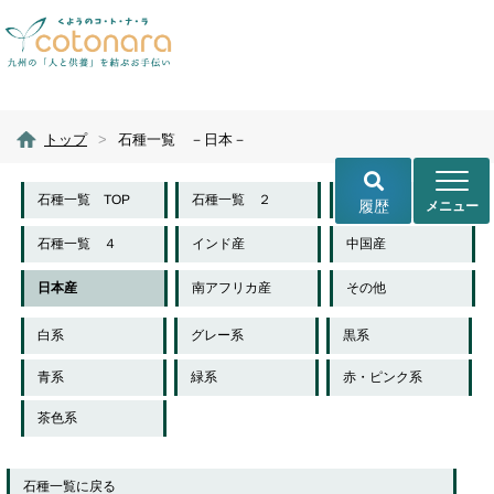
トップ
>
石種一覧 －日本－
石種一覧 TOP
石種一覧 ２
石種一覧 ３
履歴
石種一覧 ４
インド産
中国産
日本産
南アフリカ産
その他
白系
グレー系
黒系
青系
緑系
赤・ピンク系
茶色系
石種一覧に戻る