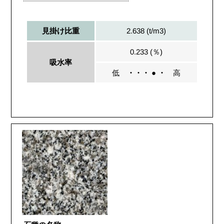
2.638 (t/m3)
見掛け比重
0.233 (％)
吸水率
低
・・・ ● ・
高