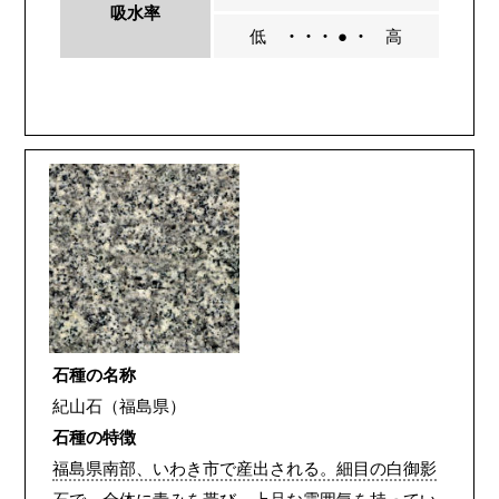
吸水率
低
・・・ ● ・
高
石種の名称
紀山石（福島県）
石種の特徴
福島県南部、いわき市で産出される。細目の白御影