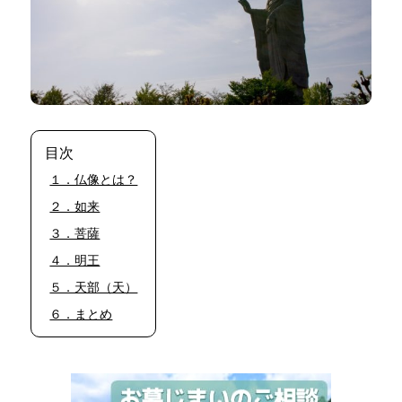
目次
１．仏像とは？
２．如来
３．菩薩
４．明王
５．天部（天）
６．まとめ