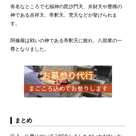
有名なところで七福神の毘沙門天、弁財天や豊穣の
神である吉祥天、帝釈天、梵天などが挙げられま
す。
阿修羅は戦いの神である帝釈天に敗れ、八部衆の一
尊となりました。
まとめ