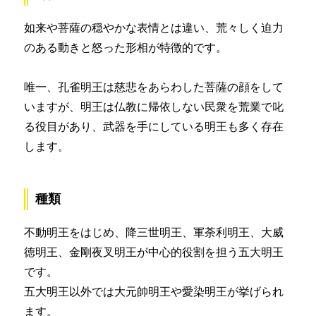
如来や菩薩の穏やかな表情とは違い、荒々しく迫力
のある動きと怒った形相が特徴的です。
唯一、孔雀明王は慈悲をあらわした菩薩の顔をして
いますが、明王は仏教に帰依しない民衆を荒業で叱
る役目があり、武器を手にしている明王も多く存在
します。
種類
不動明王をはじめ、降三世明王、軍荼利明王、大威
徳明王、金剛夜叉明王が中心的役割を担う五大明王
です。
五大明王以外では大元帥明王や愛染明王が挙げられ
ます。