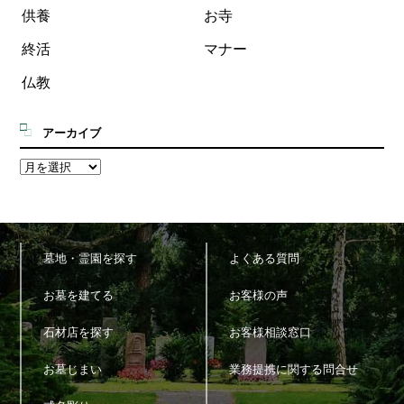
供養
お寺
終活
マナー
仏教
アーカイブ
墓地・霊園を探す
よくある質問
お墓を建てる
お客様の声
石材店を探す
お客様相談窓口
お墓じまい
業務提携に関する問合せ