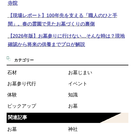
寺院
【現場レポート】100年先を支える「職人のひと手
間」。春の霊園で見たお墓づくりの裏側
【2026年版】お墓参りに行けない…そんな時は？現地
確認から将来の供養までプロが解説
カテゴリー
石材
お墓じまい
お墓参り代行
イベント
体験
知識
ピックアップ
お墓
関連記事
お墓
神社