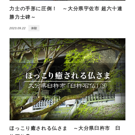
力士の手形に圧倒！ ～大分県宇佐市 超六十連
勝力士碑～
2023.09.22
体験
ほっこり癒される仏さま ～大分県臼杵市 臼