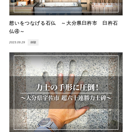
想いをつなげる石仏 ～大分県臼杵市 臼杵石
仏④～
2023.09.29
体験