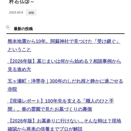
杵石仏③～
2023.09.8
体験
最新の投稿
熊本地震から10年。阿蘇神社で見つけた「受け継ぐ」
ということ
【2026年版】墓じまいは何から始める？相談事例から
見る進め方
五ヶ瀬町・浄専寺｜300年のしだれ桜と静かに過ごせる
寺院
【現場レポート】100年先を支える「職人のひと手
間」。春の霊園で見たお墓づくりの裏側
【2026年版】お墓参りに行けない…そんな時は？現地
確認から将来の供養までプロが解説