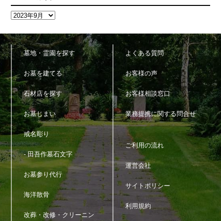
墓地・霊園を探す
よくある質問
お墓を建てる
お客様の声
石材店を探す
お客様相談窓口
お墓じまい
業務提携に関する問合せ
戒名彫り
ご利用の流れ
- 田吾作墓石文字
運営会社
お墓参り代行
サイトポリシー
海洋散骨
利用規約
改葬・改修・クリーニン