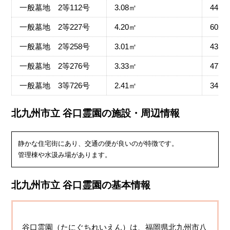
一般墓地 2等112号
3.08㎡
441,
一般墓地 2等227号
4.20㎡
602,
一般墓地 2等258号
3.01㎡
431,
一般墓地 2等276号
3.33㎡
477,
一般墓地 3等726号
2.41㎡
345,
北九州市立 谷口霊園の施設・周辺情報
静かな住宅街にあり、交通の便が良いのが特徴です。
管理棟や水汲み場があります。
北九州市立 谷口霊園の基本情報
谷口霊園（たにぐちれいえん）は、福岡県北九州市八