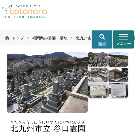
トップ
>
福岡県の霊園・墓地
>
北九州市の霊園・墓地
>
北九州
履歴
きたきゅうしゅうしりつ たにぐちれいえん
北九州市立 谷口霊園