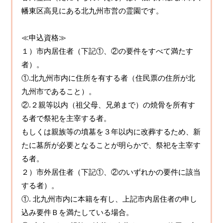
幡東区高見にある北九州市営の霊園です。
≪申込資格≫
１）市内居住者（下記①、②の要件をすべて満たす
者）。
①.北九州市内に住所を有する者（住民票の住所が北
九州市であること）。
②.２親等以内（祖父母、兄弟まで）の焼骨を所有す
る者で祭祀を主宰する者。
もしくは親族等の墳墓を３年以内に改葬するため、新
たに墓所が必要となることが明らかで、祭祀を主宰す
る者。
２）市外居住者（下記①、②のいずれかの要件に該当
する者）。
①. 北九州市内に本籍を有し、上記市内居住者の申し
込み要件Ｂを満たしている場合。