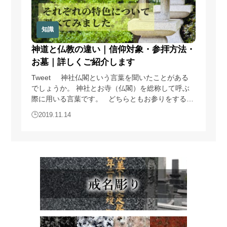
アンケート調査等の実施のため
6)
商品・サービス等の各種連絡・ダイレクトメール・メー
ルマガジン・お知らせ等の配信・送付のため
知識
7)
お問い合わせ、ご相談に対応するため
神道と仏教の違い｜信仰対象・参拝方法・
8)
広告の表示のため
9)
その他、上記利用目的に付随する目的のため
お墓｜詳しくご紹介します
Tweet 神社仏閣という言葉を聞いたことがある
4.個人情報の利用
でしょうか。 神社とお寺（仏閣）を総称して呼ぶ
当サイトが取得した個人情報は、取得の際に示した利用目的
際に用いる言葉です。 どちらともお参りをすると
もしくは、それと合理的な関連性のある範囲内で、業務の遂
ころですが、神社とお寺では役割も祭祀対象も異な
2019.11.14
行上必要な限りにおいて利用します。
ります。 神社は神さまを祀るところであり、お寺
は仏さまを祀るところという認識を持たれている方
5.個人情報の第三者提供
も多いでしょう。 中には鳥居があるところが神社
で、仏像があるところがお寺だという見分け方をし
当サイトは、法令に定める場合を除き、個人情報を事前に本
ているかもしれません。 しかし、鳥居は神社にだ
人の同意を得ることなく第三者に提供しません。
け建っているものではなく、お寺に建っている鳥居
も存在します。 …
6.個人情報の管理
当サイトは、個人情報の正確性および最新性を保ち、安全に
管理するとともに個人情報の紛失・改ざん・漏えいなどを防
止するため、必要かつ適正な情報セキュリティー対策を実現