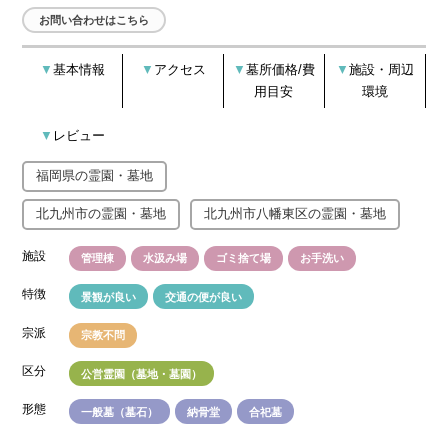
お問い合わせはこちら
基本情報
アクセス
墓所価格/費
施設・周辺
用目安
環境
レビュー
福岡県の霊園・墓地
北九州市の霊園・墓地
北九州市八幡東区の霊園・墓地
施設
管理棟
水汲み場
ゴミ捨て場
お手洗い
特徴
景観が良い
交通の便が良い
宗派
宗教不問
区分
公営霊園（墓地・墓園）
形態
一般墓（墓石）
納骨堂
合祀墓