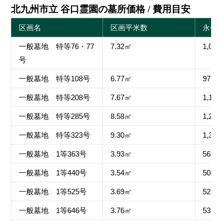
北九州市立 谷口霊園の墓所価格 / 費用目安
区画名
区画平米数
永代
一般墓地 特等76・77
7.32㎡
1,05
号
一般墓地 特等108号
6.77㎡
971,
一般墓地 特等208号
7.67㎡
1,10
一般墓地 特等285号
8.58㎡
1,23
一般墓地 特等323号
9.30㎡
1,33
一般墓地 1等363号
3.93㎡
563,
一般墓地 1等440号
3.54㎡
507,
一般墓地 1等525号
3.69㎡
529,
一般墓地 1等646号
3.76㎡
539,