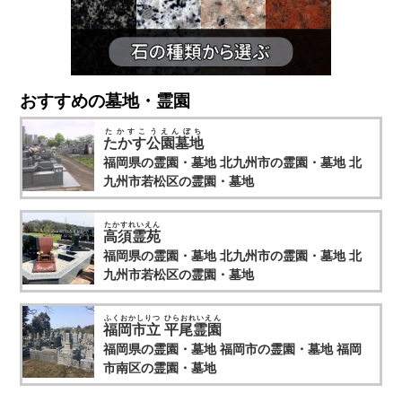
します。
7.個人情報の開示・訂正・利用停止・消去
当サイトは、本人が個人情報について、開示・訂正・利用停
止・消去などを求める権利を有していることを認識し、お客
おすすめの墓地・霊園
様相談窓口を設置して、これらの要求ある場合には、法令に
したがって速やかに対応します。
たかすこうえんぼち
たかす公園墓地
上記に関するお問い合わせ、ご相談はお客様窓口のお問い合
福岡県の霊園・墓地
北九州市の霊園・墓地
北
わせフォームをご利用の上ご連絡ください。
九州市若松区の霊園・墓地
その際、お問い合わせ内容欄に個人情報に関する問い合わせ
であることを明記（開示・訂正・利用停止・消去など具体的
な内容）の上、ご連絡をお願いします。
たかすれいえん
高須霊苑
福岡県の霊園・墓地
北九州市の霊園・墓地
北
九州市若松区の霊園・墓地
ふくおかしりつ ひらおれいえん
福岡市立 平尾霊園
福岡県の霊園・墓地
福岡市の霊園・墓地
福岡
市南区の霊園・墓地