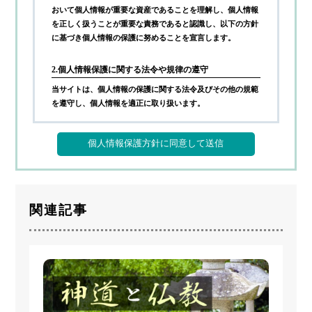
おいて個人情報が重要な資産であることを理解し、個人情報
を正しく扱うことが重要な責務であると認識し、以下の方針
に基づき個人情報の保護に努めることを宣言します。
2.個人情報保護に関する法令や規律の遵守
当サイトは、個人情報の保護に関する法令及びその他の規範
を遵守し、個人情報を適正に取り扱います。
3.個人情報の取得
当サイトが個人情報を取得する際には、利用目的を明確化す
るよう努力し、お墓に関するご案内サービス(以下、本サー
ビス)の提供にあたり、以下に定める目的の範囲内で適法か
つ公正な手段によって個人情報を取得し、適切に利用しま
関連記事
す。
1)
利用者へ本サービスを行うために必要な範囲内で、本サ
ービスの業務委託先への提供のため
2)
本サービスに関連するサポートのため
3)
サービス向上を目的とした各種施策の実施のため
4)
ウェブサイトその他各種媒体等に掲載する統計データ等
の分析業務実施のため
5)
各種サービスの企画・開発や満足度向上等を目的とした