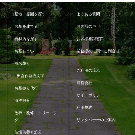
墓地・霊園を探す
よくある質問
お墓を建てる
お客様の声
石材店を探す
お客様相談窓口
お墓じまい
業務提携に関する問合せ
戒名彫り
ご利用の流れ
- 田吾作墓石文字
運営会社
お墓参り代行
サイトポリシー
海洋散骨
利用規約
改葬・改修・クリーニン
グ
リンクバナーのご案内
仏壇供養と処分