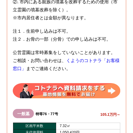
②. 市内にある親族の墳墓を改葬するための使用（市
立霊園の墳墓改葬を除く）。
※市内居住者とは金額が異なります。
注１．生前申し込みは不可。
注２．お骨の一部（分骨）での申し込みは不可。
公営霊園は常時募集をしていないことがあります。
ご相談・お問い合わせは、
くようのコトナラ「お客様
窓口」
までご連絡ください。
一般墓
特等76・77号
105.1万円～
区画平米数
7.32㎡
永代使用料
1,050,420円