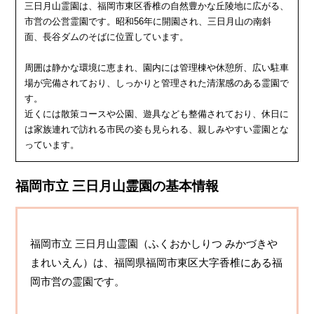
三日月山霊園は、福岡市東区香椎の自然豊かな丘陵地に広がる、
市営の公営霊園です。昭和56年に開園され、三日月山の南斜
面、長谷ダムのそばに位置しています。
周囲は静かな環境に恵まれ、園内には管理棟や休憩所、広い駐車
場が完備されており、しっかりと管理された清潔感のある霊園で
す。
近くには散策コースや公園、遊具なども整備されており、休日に
は家族連れで訪れる市民の姿も見られる、親しみやすい霊園とな
っています。
福岡市立 三日月山霊園の基本情報
福岡市立 三日月山霊園（ふくおかしりつ みかづきや
まれいえん）は、福岡県福岡市東区大字香椎にある福
岡市営の霊園です。