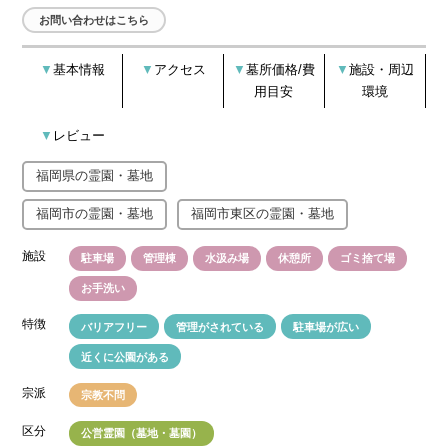
お問い合わせはこちら
基本情報
アクセス
墓所価格/費
施設・周辺
用目安
環境
レビュー
福岡県の霊園・墓地
福岡市の霊園・墓地
福岡市東区の霊園・墓地
施設
駐車場
管理棟
水汲み場
休憩所
ゴミ捨て場
お手洗い
特徴
バリアフリー
管理がされている
駐車場が広い
近くに公園がある
宗派
宗教不問
区分
公営霊園（墓地・墓園）