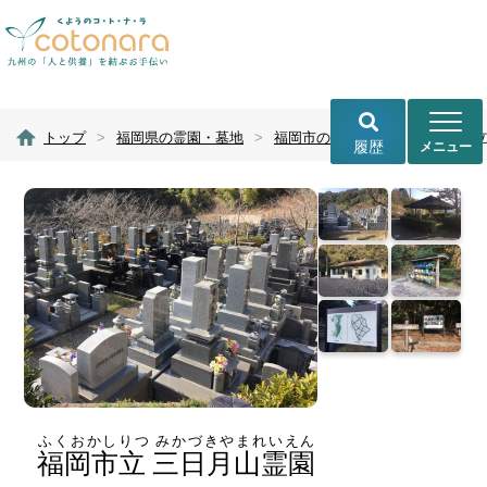
トップ
>
福岡県の霊園・墓地
>
福岡市の霊園・墓地
>
福岡市立
履歴
ふくおかしりつ みかづきやまれいえん
福岡市立 三日月山霊園