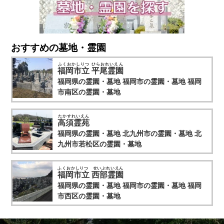
上記に関するお問い合わせ、ご相談はお客様窓口のお問い合
わせフォームをご利用の上ご連絡ください。
その際、お問い合わせ内容欄に個人情報に関する問い合わせ
であることを明記（開示・訂正・利用停止・消去など具体的
な内容）の上、ご連絡をお願いします。
おすすめの墓地・霊園
ふくおかしりつ ひらおれいえん
福岡市立 平尾霊園
福岡県の霊園・墓地
福岡市の霊園・墓地
福岡
市南区の霊園・墓地
たかすれいえん
高須霊苑
福岡県の霊園・墓地
北九州市の霊園・墓地
北
九州市若松区の霊園・墓地
ふくおかしりつ せいぶれいえん
福岡市立 西部霊園
福岡県の霊園・墓地
福岡市の霊園・墓地
福岡
市西区の霊園・墓地