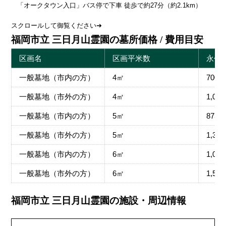
「オークタウン入口」バス停で下車 徒歩で約27分（約2.1km）
スクロールして御覧ください➔
福岡市立 三日月山霊園の墓所価格 / 費用目安
区画名
区画平米数
永代
一般墓地（市内の方）
4㎡
700,
一般墓地（市外の方）
4㎡
1,05
一般墓地（市内の方）
5㎡
875,
一般墓地（市外の方）
5㎡
1,31
一般墓地（市内の方）
6㎡
1,05
一般墓地（市外の方）
6㎡
1,57
福岡市立 三日月山霊園の施設・周辺情報