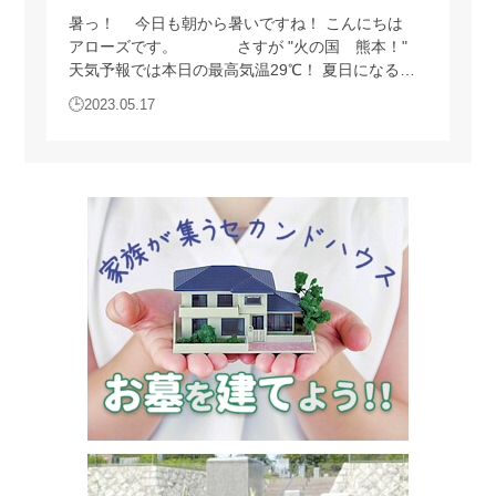
暑っ！ 今日も朝から暑いですね！ こんにちは
当サイトが取得した個人情報は、取得の際に示した利用目的
アローズです。 さすが "火の国 熊本！"
もしくは、それと合理的な関連性のある範囲内で、業務の遂
天気予報では本日の最高気温29℃！ 夏日になる予
行上必要な限りにおいて利用します。
報です。 事務所の中で人がたくさん居ると、体
2023.05.17
感的には30℃を超えていますね。 私の子供たち
5.個人情報の第三者提供
も時期柄、昨日は体育祭の練習などがあり、暑さで
当サイトは、法令に定める場合を除き、個人情報を事前に本
具合が悪くなった様子。 帰宅するなりぐったりし
人の同意を得ることなく第三者に提供しません。
ていたみたいですが、友達が遊びに来て、しばらく
外出していたみたいです。 しかし、玄関のドアが
6.個人情報の管理
開いて、いつもより早い帰宅かと思いきや・・・玄
関で嘔吐。 5月の中旬というのに、既に夏日の
当サイトは、個人情報の正確性および最新性を保ち、安全に
様な体感になってます！ 暑さに慣れ…
管理するとともに個人情報の紛失・改ざん・漏えいなどを防
止するため、必要かつ適正な情報セキュリティー対策を実現
します。
7.個人情報の開示・訂正・利用停止・消去
当サイトは、本人が個人情報について、開示・訂正・利用停
止・消去などを求める権利を有していることを認識し、お客
様相談窓口を設置して、これらの要求ある場合には、法令に
したがって速やかに対応します。