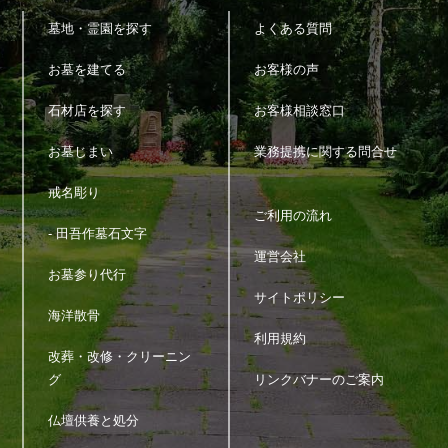
墓地・霊園を探す
よくある質問
お墓を建てる
お客様の声
石材店を探す
お客様相談窓口
お墓じまい
業務提携に関する問合せ
戒名彫り
ご利用の流れ
- 田吾作墓石文字
運営会社
お墓参り代行
サイトポリシー
海洋散骨
利用規約
改葬・改修・クリーニン
グ
リンクバナーのご案内
仏壇供養と処分