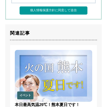
3.個人情報の取得
当サイトが個人情報を取得する際には、利用目的を明確化す
るよう努力し、お墓に関するご案内サービス(以下、本サー
ビス)の提供にあたり、以下に定める目的の範囲内で適法か
つ公正な手段によって個人情報を取得し、適切に利用しま
関連記事
す。
1)
利用者へ本サービスを行うために必要な範囲内で、本サ
ービスの業務委託先への提供のため
2)
本サービスに関連するサポートのため
3)
サービス向上を目的とした各種施策の実施のため
4)
ウェブサイトその他各種媒体等に掲載する統計データ等
の分析業務実施のため
5)
各種サービスの企画・開発や満足度向上等を目的とした
アンケート調査等の実施のため
6)
商品・サービス等の各種連絡・ダイレクトメール・メー
ルマガジン・お知らせ等の配信・送付のため
7)
お問い合わせ、ご相談に対応するため
8)
広告の表示のため
イベント
9)
その他、上記利用目的に付随する目的のため
本日最高気温29℃！熊本夏日です！
4.個人情報の利用