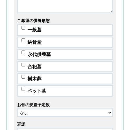
ご希望の供養形態
一般墓
納骨堂
永代供養墓
合祀墓
樹木葬
ペット墓
お骨の安置予定数
宗派