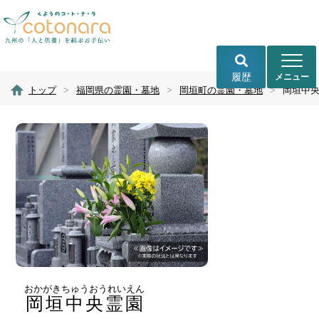
履歴
トップ
>
福岡県の霊園・墓地
>
岡垣町の霊園・墓地
>
岡垣中
おかがきちゅうおうれいえん
岡垣中央霊園