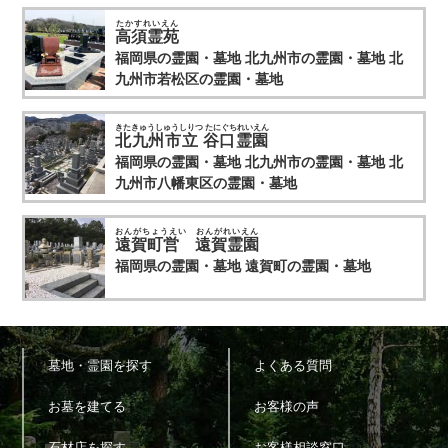
たかすれいえん
高須霊苑
福岡県の霊園・墓地
北九州市の霊園・墓地
北
九州市若松区の霊園・墓地
きたきゅうしゅうしりつ たにぐちれいえん
北九州市立 谷口霊園
福岡県の霊園・墓地
北九州市の霊園・墓地
北
九州市八幡東区の霊園・墓地
おんがちょうえい おんがれいえん
遠賀町営 遠賀霊園
福岡県の霊園・墓地
遠賀町の霊園・墓地
墓地・霊園を探す
よくある質問
お墓を建てる
お客様の声
石材店を探す
お客様相談窓口