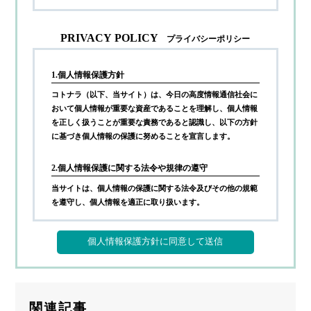
PRIVACY POLICY
プライバシーポリシー
1.個人情報保護方針
コトナラ（以下、当サイト）は、今日の高度情報通信社会に
おいて個人情報が重要な資産であることを理解し、個人情報
を正しく扱うことが重要な責務であると認識し、以下の方針
に基づき個人情報の保護に努めることを宣言します。
2.個人情報保護に関する法令や規律の遵守
当サイトは、個人情報の保護に関する法令及びその他の規範
を遵守し、個人情報を適正に取り扱います。
3.個人情報の取得
当サイトが個人情報を取得する際には、利用目的を明確化す
るよう努力し、お墓に関するご案内サービス(以下、本サー
ビス)の提供にあたり、以下に定める目的の範囲内で適法か
つ公正な手段によって個人情報を取得し、適切に利用しま
関連記事
す。