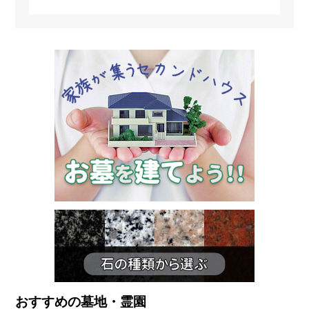
人の同意を得ることなく第三者に提供しません。
なメリットがあるものの、いくつかおさえておきた
いポイントもあります。 本記事では、永代供養
を検討している方に向けて、初期費用や毎年かかる
6.個人情報の管理
費用、注意点などを詳しく解説します。 目次．
当サイトは、個人情報の正確性および最新性を保ち、安全に
永代供養の費用は毎年かかる？ 年間の管理費が発
管理するとともに個人情報の紛失・改ざん・漏えいなどを防
生するお墓の種類 永代供養を生前予約・契約する
止するため、必要かつ適正な情報セキュリティー対策を実現
際のポイント 永代供養でおさえておきたい注意点
します。
まとめ …
7.個人情報の開示・訂正・利用停止・消去
当サイトは、本人が個人情報について、開示・訂正・利用停
止・消去などを求める権利を有していることを認識し、お客
様相談窓口を設置して、これらの要求ある場合には、法令に
したがって速やかに対応します。
上記に関するお問い合わせ、ご相談はお客様窓口のお問い合
わせフォームをご利用の上ご連絡ください。
その際、お問い合わせ内容欄に個人情報に関する問い合わせ
であることを明記（開示・訂正・利用停止・消去など具体的
な内容）の上、ご連絡をお願いします。
おすすめの墓地・霊園