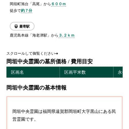
岡垣町旭台「高尾」から
６００ｍ
徒歩で
約７分
最寄駅
鹿児島本線「海老津駅」から
３.２ｋｍ
スクロールして御覧ください➔
岡垣中央霊園の墓所価格 / 費用目安
区画名
区画平米数
永代
岡垣中央霊園の基本情報
岡垣中央霊園は福岡県遠賀郡岡垣町大字黒山にある民
営霊園です。