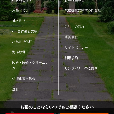
お墓じまい
業務提携に関する問合せ
戒名彫り
ご利用の流れ
- 田吾作墓石文字
運営会社
お墓参り代行
サイトポリシー
海洋散骨
利用規約
改葬・改修・クリーニン
グ
リンクバナーのご案内
仏壇供養と処分
送骨
お墓のことならいつでもご相談ください