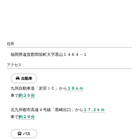
住所
福岡県遠賀郡岡垣町大字黒山１４６４－１
アクセス
自動車
九州自動車道「岩宮ＩＣ」から
１６ｋｍ
車で
約２５分
北九州都市高速４号線「黒崎出口」から
１７.２ｋｍ
車で
約２９分
バス