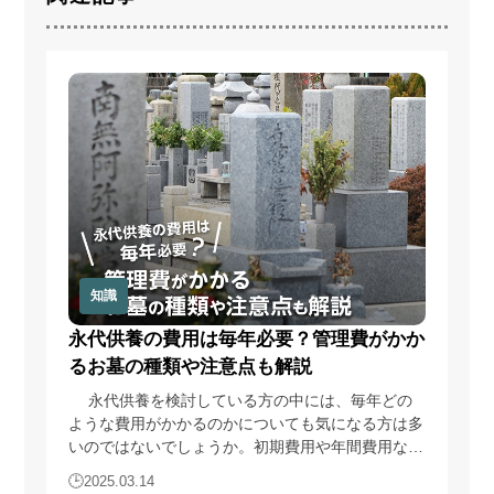
1)
利用者へ本サービスを行うために必要な範囲内で、本サ
ービスの業務委託先への提供のため
2)
本サービスに関連するサポートのため
3)
サービス向上を目的とした各種施策の実施のため
4)
ウェブサイトその他各種媒体等に掲載する統計データ等
の分析業務実施のため
5)
各種サービスの企画・開発や満足度向上等を目的とした
アンケート調査等の実施のため
6)
商品・サービス等の各種連絡・ダイレクトメール・メー
ルマガジン・お知らせ等の配信・送付のため
7)
お問い合わせ、ご相談に対応するため
8)
広告の表示のため
9)
その他、上記利用目的に付随する目的のため
知識
4.個人情報の利用
永代供養の費用は毎年必要？管理費がかか
るお墓の種類や注意点も解説
当サイトが取得した個人情報は、取得の際に示した利用目的
もしくは、それと合理的な関連性のある範囲内で、業務の遂
永代供養を検討している方の中には、毎年どの
行上必要な限りにおいて利用します。
ような費用がかかるのかについても気になる方は多
いのではないでしょうか。初期費用や年間費用な
5.個人情報の第三者提供
ど、費用面についても契約前にきちんと把握してお
2025.03.14
当サイトは、法令に定める場合を除き、個人情報を事前に本
くことが大切です。また、永代供養には、さまざま