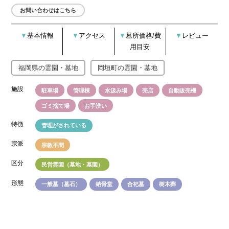
お問い合わせはこちら
基本情報
アクセス
墓所価格/費
レビュー
用目安
福岡県の霊園・墓地
岡垣町の霊園・墓地
施設
駐車場
管理棟
水汲み場
売店
自動販売機
ゴミ捨て場
お手洗い
特徴
管理がされている
宗派
宗教不問
区分
民営霊園（墓地・墓園）
形態
一般墓（墓石）
納骨堂
合祀墓
樹木葬