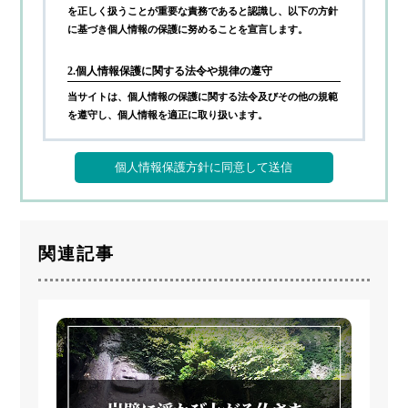
を正しく扱うことが重要な責務であると認識し、以下の方針
に基づき個人情報の保護に努めることを宣言します。
2.個人情報保護に関する法令や規律の遵守
当サイトは、個人情報の保護に関する法令及びその他の規範
を遵守し、個人情報を適正に取り扱います。
3.個人情報の取得
当サイトが個人情報を取得する際には、利用目的を明確化す
るよう努力し、お墓に関するご案内サービス(以下、本サー
ビス)の提供にあたり、以下に定める目的の範囲内で適法か
つ公正な手段によって個人情報を取得し、適切に利用しま
関連記事
す。
1)
利用者へ本サービスを行うために必要な範囲内で、本サ
ービスの業務委託先への提供のため
2)
本サービスに関連するサポートのため
3)
サービス向上を目的とした各種施策の実施のため
4)
ウェブサイトその他各種媒体等に掲載する統計データ等
の分析業務実施のため
5)
各種サービスの企画・開発や満足度向上等を目的とした
アンケート調査等の実施のため