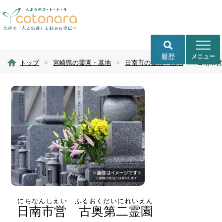
履歴
トップ
>
宮崎県の霊園・墓地
>
日南市の霊園・墓地
>
日南市
にちなんしえい ふるおくだいにれいえん
日南市営 古奥第二霊園