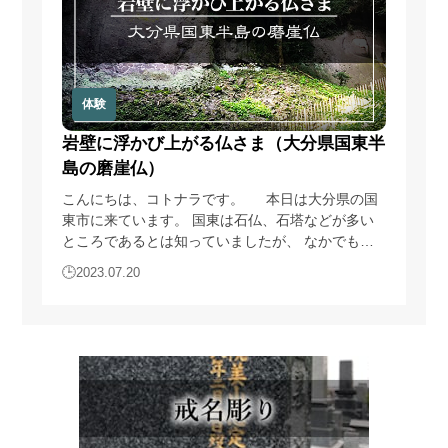
6)
商品・サービス等の各種連絡・ダイレクトメール・メー
ルマガジン・お知らせ等の配信・送付のため
7)
お問い合わせ、ご相談に対応するため
8)
広告の表示のため
9)
その他、上記利用目的に付随する目的のため
体験
4.個人情報の利用
岩壁に浮かび上がる仏さま（大分県国東半
島の磨崖仏）
当サイトが取得した個人情報は、取得の際に示した利用目的
もしくは、それと合理的な関連性のある範囲内で、業務の遂
こんにちは、コトナラです。 本日は大分県の国
行上必要な限りにおいて利用します。
東市に来ています。 国東は石仏、石塔などが多い
ところであるとは知っていましたが、 なかでも熊
5.個人情報の第三者提供
野磨崖仏は、以前から気になっていたので ちょっ
2023.07.20
当サイトは、法令に定める場合を除き、個人情報を事前に本
と足を伸ばしてみました。 磨崖仏（まがいぶ
人の同意を得ることなく第三者に提供しません。
つ）とは、 切り立った岩壁に彫刻された仏様や菩
薩様のことです。 インドで発生し、日本には奈良
時代に伝わりました。 大分県には全国の磨崖仏
6.個人情報の管理
のうち約7割が現存しており、 なかでも臼杵磨崖仏
当サイトは、個人情報の正確性および最新性を保ち、安全に
は国宝としても知られています。 大分県内の磨崖
管理するとともに個人情報の紛失・改ざん・漏えいなどを防
仏の多くは国東半島に残されていて、 さまざまな
止するため、必要かつ適正な情報セキュリティー対策を実現
仏様を岩壁に見ることができます。 今回訪れ…
します。