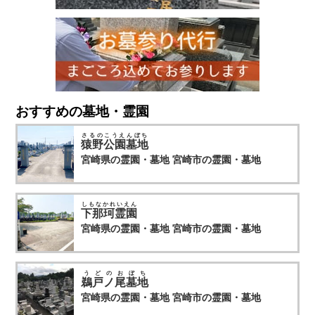
7.個人情報の開示・訂正・利用停止・消去
当サイトは、本人が個人情報について、開示・訂正・利用停
止・消去などを求める権利を有していることを認識し、お客
様相談窓口を設置して、これらの要求ある場合には、法令に
したがって速やかに対応します。
上記に関するお問い合わせ、ご相談はお客様窓口のお問い合
おすすめの墓地・霊園
わせフォームをご利用の上ご連絡ください。
その際、お問い合わせ内容欄に個人情報に関する問い合わせ
さるのこうえんぼち
であることを明記（開示・訂正・利用停止・消去など具体的
猿野公園墓地
な内容）の上、ご連絡をお願いします。
宮崎県の霊園・墓地
宮崎市の霊園・墓地
しもなかれいえん
下那珂霊園
宮崎県の霊園・墓地
宮崎市の霊園・墓地
うどのおぼち
鵜戸ノ尾墓地
宮崎県の霊園・墓地
宮崎市の霊園・墓地