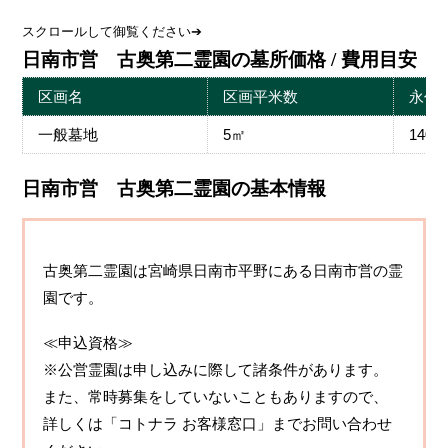
スクロールして御覧ください➔
日南市営 古奥第二霊園の墓所価格 / 費用目安
区画名
区画平米数
永代
一般墓地
5㎡
140,
日南市営 古奥第二霊園の基本情報
古奥第二霊園は宮崎県日南市平野にある日南市営の霊
園です。
≪申込資格≫
※公営霊園は申し込みに際して諸条件があります。
また、常時募集をしていないこともありますので、
詳しくは「コトナラ お客様窓口」までお問い合わせ