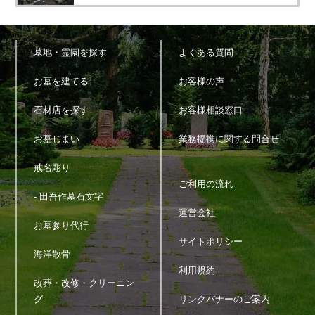
墓地・霊園を探す
よくある質問
お墓を建てる
お客様の声
石材店を探す
お客様相談窓口
お墓じまい
業務提携に関する問合せ
戒名彫り
ご利用の流れ
- 田吾作墓石文字
運営会社
お墓参り代行
サイトポリシー
海洋散骨
利用規約
改葬・改修・クリーニン
グ
リンクバナーのご案内