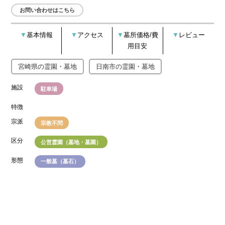
お問い合わせはこちら
基本情報
アクセス
墓所価格/費
レビュー
用目安
宮崎県の霊園・墓地
日南市の霊園・墓地
施設
駐車場
特徴
宗派
宗教不問
区分
公営霊園（墓地・墓園）
形態
一般墓（墓石）