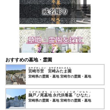
う、アローズも精一杯お手伝いさせていただきま
当サイトは、個人情報の正確性および最新性を保ち、安全に
す。 相談会は毎月、熊本県の各地で開催して
管理するとともに個人情報の紛失・改ざん・漏えいなどを防
おります。 お住まいの地域にお邪魔することがあ
止するため、必要かつ適正な情報セキュリティー対策を実現
るかもしれません。 皆様のご参加をアローズ…
します。
7.個人情報の開示・訂正・利用停止・消去
当サイトは、本人が個人情報について、開示・訂正・利用停
止・消去などを求める権利を有していることを認識し、お客
様相談窓口を設置して、これらの要求ある場合には、法令に
したがって速やかに対応します。
上記に関するお問い合わせ、ご相談はお客様窓口のお問い合
おすすめの墓地・霊園
わせフォームをご利用の上ご連絡ください。
その際、お問い合わせ内容欄に個人情報に関する問い合わせ
みやざきしえい みやざきみたまえん
であることを明記（開示・訂正・利用停止・消去など具体的
宮崎市営 宮崎みたま園
な内容）の上、ご連絡をお願いします。
宮崎県の霊園・墓地
宮崎市の霊園・墓地
うどのおぼち えいたいくようぼ「ひなた」
鵜戸ノ尾墓地 永代供養墓「ひなた」
宮崎県の霊園・墓地
宮崎市の霊園・墓地