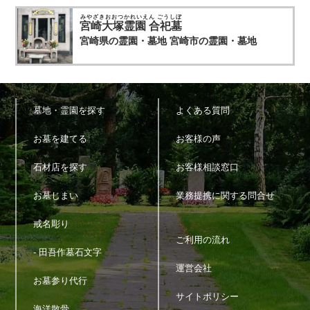
みやざきおおつかれいえん ごうしぼ
宮崎大塚霊園 合祀墓
宮崎県の霊園・墓地
宮崎市の霊園・墓地
墓地・霊園を探す
よくある質問
お墓を建てる
お客様の声
石材店を探す
お客様相談窓口
お墓じまい
業務提携に関する問合せ
戒名彫り
ご利用の流れ
- 田吾作墓石文字
運営会社
お墓参り代行
サイトポリシー
海洋散骨