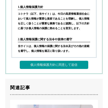
1.個人情報保護方針
コトナラ（以下、当サイト）は、今日の高度情報通信社会に
おいて個人情報が重要な資産であることを理解し、個人情報
を正しく扱うことが重要な責務であると認識し、以下の方針
に基づき個人情報の保護に努めることを宣言します。
2.個人情報保護に関する法令や規律の遵守
当サイトは、個人情報の保護に関する法令及びその他の規範
を遵守し、個人情報を適正に取り扱います。
3.個人情報の取得
当サイトが個人情報を取得する際には、利用目的を明確化す
るよう努力し、お墓に関するご案内サービス(以下、本サー
ビス)の提供にあたり、以下に定める目的の範囲内で適法か
つ公正な手段によって個人情報を取得し、適切に利用しま
関連記事
す。
1)
利用者へ本サービスを行うために必要な範囲内で、本サ
ービスの業務委託先への提供のため
2)
本サービスに関連するサポートのため
3)
サービス向上を目的とした各種施策の実施のため