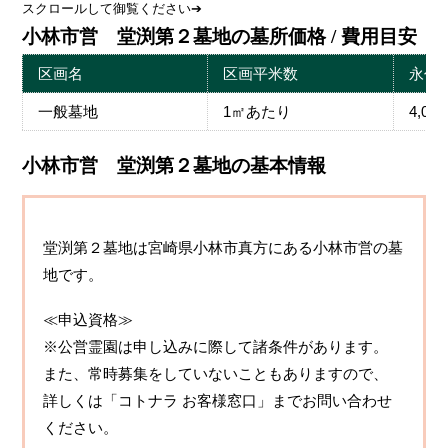
スクロールして御覧ください➔
小林市営 堂渕第２墓地の墓所価格 / 費用目安
区画名
区画平米数
永代
一般墓地
1㎡あたり
4,00
小林市営 堂渕第２墓地の基本情報
堂渕第２墓地は宮崎県小林市真方にある小林市営の墓
地です。
≪申込資格≫
※公営霊園は申し込みに際して諸条件があります。
また、常時募集をしていないこともありますので、
詳しくは「コトナラ お客様窓口」までお問い合わせ
ください。