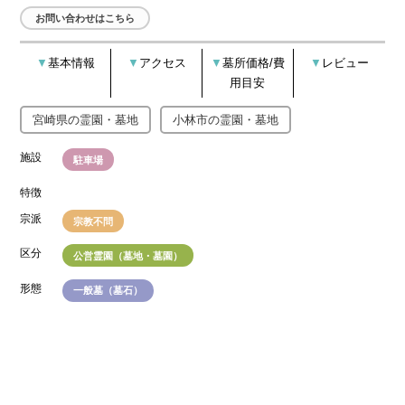
お問い合わせはこちら
基本情報
アクセス
墓所価格/費
レビュー
用目安
宮崎県の霊園・墓地
小林市の霊園・墓地
施設
駐車場
特徴
宗派
宗教不問
区分
公営霊園（墓地・墓園）
形態
一般墓（墓石）