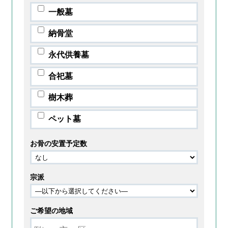
一般墓
納骨堂
永代供養墓
合祀墓
樹木葬
ペット墓
お骨の安置予定数
宗派
ご希望の地域