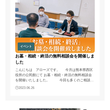
4)
ウェブサイトその他各種媒体等に掲載する統計データ等
の分析業務実施のため
5)
各種サービスの企画・開発や満足度向上等を目的とした
アンケート調査等の実施のため
6)
商品・サービス等の各種連絡・ダイレクトメール・メー
ルマガジン・お知らせ等の配信・送付のため
7)
お問い合わせ、ご相談に対応するため
8)
広告の表示のため
9)
その他、上記利用目的に付随する目的のため
イベント
4.個人情報の利用
お墓・相続・終活の無料相談会を開催しま
した
当サイトが取得した個人情報は、取得の際に示した利用目的
もしくは、それと合理的な関連性のある範囲内で、業務の遂
こんにちは アローズです。 今月は熊本県西区
行上必要な限りにおいて利用します。
役所の公民館にて お墓・相続・終活の無料相談会
を開催いたしました。 今回も多くのご相談者
5.個人情報の第三者提供
様に参加していただき、誠にありがとうございま
2023.06.26
当サイトは、法令に定める場合を除き、個人情報を事前に本
す。 ・どこに相談していいか分からない… ・書
人の同意を得ることなく第三者に提供しません。
類の書き方が分からない… ・費用はいくらかかる
のか… 等々、さまざまなお悩みをご相談いただ
きましたが、少しでもスッキリと解決できますよ
6.個人情報の管理