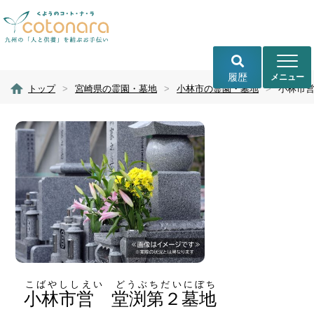
履歴
トップ
>
宮崎県の霊園・墓地
>
小林市の霊園・墓地
>
小林市
こばやししえい どうぶちだいにぼち
小林市営 堂渕第２墓地