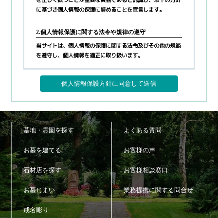
に基づき個人情報の保護に努めることを宣言します。
2.個人情報保護に関する法令や規律の遵守
当サイトは、個人情報の保護に関する法令及びその他の規範
を遵守し、個人情報を適正に取り扱います。
3.個人情報の取得
当サイトが個人情報を取得する際には、利用目的を明確化す
るよう努力し、お墓に関するご案内サービス(以下、本サー
ビス)の提供にあたり、以下に定める目的の範囲内で適法か
つ公正な手段によって個人情報を取得し、適切に利用しま
す。
墓地・霊園を探す
よくある質問
1)
利用者へ本サービスを行うために必要な範囲内で、本サ
ービスの業務委託先への提供のため
お墓を建てる
お客様の声
2)
本サービスに関連するサポートのため
3)
サービス向上を目的とした各種施策の実施のため
石材店を探す
お客様相談窓口
4)
ウェブサイトその他各種媒体等に掲載する統計データ等
の分析業務実施のため
お墓じまい
業務提携に関する問合せ
5)
各種サービスの企画・開発や満足度向上等を目的とした
アンケート調査等の実施のため
戒名彫り