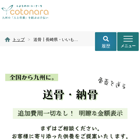
トップ
>
送骨┃長崎県・いいもり霊苑・お骨を送る・合祀
履歴