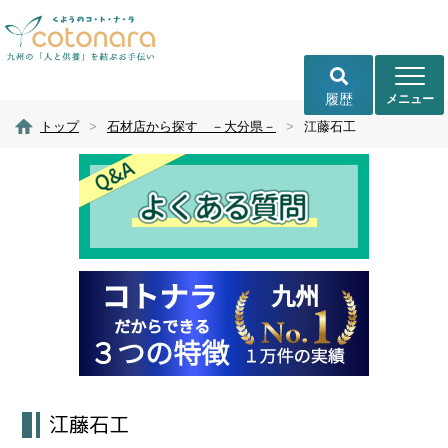
履歴
トップ
>
石材店から探す －大分県－
>
江藤石工
江藤石工