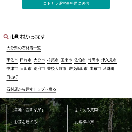
の業務委託先への提供のため
2)
本サービスに関連するサポートのため
3)
サービス向上を目的とした各種施策の実施のため
4)
ウェブサイトその他各種媒体等に掲載する統計データ等の分析
業務実施のため
5)
各種サービスの企画・開発や満足度向上等を目的としたアンケ
市町村から探す
ート調査等の実施のため
6)
商品・サービス等の各種連絡・ダイレクトメール・メールマガ
大分県の石材店一覧
ジン・お知らせ等の配信・送付のため
7)
お問い合わせ、ご相談に対応するため
宇佐市
臼杵市
大分市
杵築市
国東市
佐伯市
竹田市
津久見市
8)
広告の表示のため
中津市
日田市
別府市
豊後大野市
豊後高田市
由布市
玖珠町
9)
その他、上記利用目的に付随する目的のため
日出町
4.個人情報の利用
石材店から探すトップへ戻る
当サイトが取得した個人情報は、取得の際に示した利用目的もし
くは、それと合理的な関連性のある範囲内で、業務の遂行上必要
な限りにおいて利用します。
墓地・霊園を探す
よくある質問
5.個人情報の第三者提供
お墓を建てる
お客様の声
当サイトは、法令に定める場合を除き、個人情報を事前に本人の
同意を得ることなく第三者に提供しません。