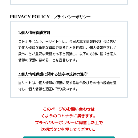
PRIVACY POLICY
プライバシーポリシー
1.個人情報保護方針
コトナラ（以下、当サイト）は、今日の高度情報通信社会におい
て個人情報が重要な資産であることを理解し、個人情報を正しく
扱うことが重要な責務であると認識し、以下の方針に基づき個人
情報の保護に努めることを宣言します。
2.個人情報保護に関する法令や規律の遵守
当サイトは、個人情報の保護に関する法令及びその他の規範を遵
守し、個人情報を適正に取り扱います。
3.個人情報の取得
このページのお問い合わせは
当サイトが個人情報を取得する際には、利用目的を明確化するよ
くようのコトナラに届きます。
う努力し、お墓に関するご案内サービス(以下、本サービス)の提供
プライバシーポリシーに同意した上で
にあたり、以下に定める目的の範囲内で適法かつ公正な手段によ
送信ボタンを押してください。
って個人情報を取得し、適切に利用します。
1)
利用者へ本サービスを行うために必要な範囲内で、本サービス