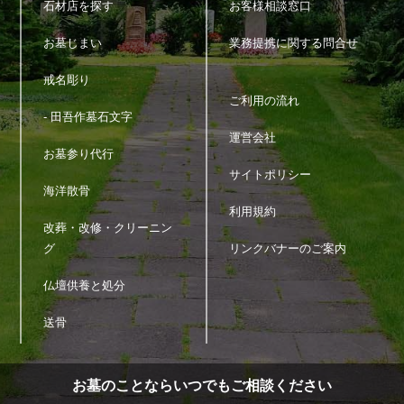
石材店を探す
お客様相談窓口
6.個人情報の管理
お墓じまい
業務提携に関する問合せ
当サイトは、個人情報の正確性および最新性を保ち、安全に管理
戒名彫り
するとともに個人情報の紛失・改ざん・漏えいなどを防止するた
め、必要かつ適正な情報セキュリティー対策を実現します。
ご利用の流れ
- 田吾作墓石文字
運営会社
7.個人情報の開示・訂正・利用停止・消去
お墓参り代行
当サイトは、本人が個人情報について、開示・訂正・利用停止・
サイトポリシー
消去などを求める権利を有していることを認識し、お客様相談窓
海洋散骨
口を設置して、これらの要求ある場合には、法令にしたがって速
利用規約
やかに対応します。
改葬・改修・クリーニン
上記に関するお問い合わせ、ご相談はお客様窓口のお問い合わせ
グ
リンクバナーのご案内
フォームをご利用の上ご連絡ください。
その際、お問い合わせ内容欄に個人情報に関する問い合わせであ
仏壇供養と処分
ることを明記（開示・訂正・利用停止・消去など具体的な内容）
の上、ご連絡をお願いします。
送骨
お墓のことならいつでもご相談ください