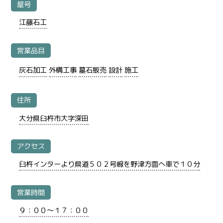
屋号
江藤石工
営業品目
灰石加工
外構工事
墓石販売
設計
施工
住所
大分県臼杵市大字深田
アクセス
臼杵インターより県道５０２号線を野津方面へ車で１０分
営業時間
９：００～１７：００