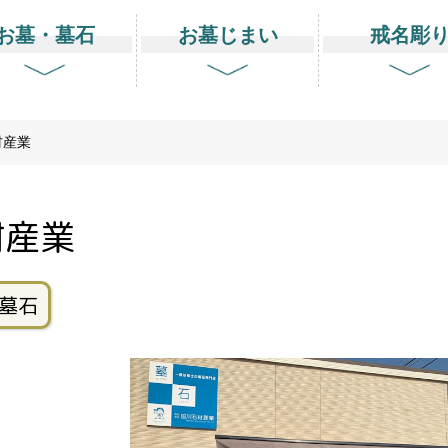
お墓・墓石
お墓じまい
戒名彫
材産業
材産業
墓石