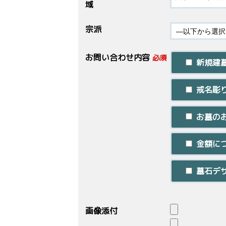
域
宗派
お問い合わせ内容
必須
新規建
戒名彫
お墓の
金額に
墓石デ
画像添付