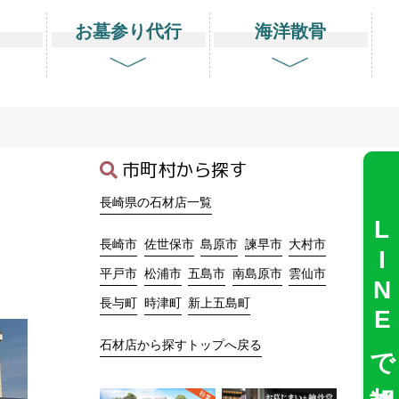
り
お墓参り代行
海洋散骨
市町村から探す
長崎県の石材店一覧
LINEで相談
長崎市
佐世保市
島原市
諫早市
大村市
平戸市
松浦市
五島市
南島原市
雲仙市
長与町
時津町
新上五島町
石材店から探すトップへ戻る