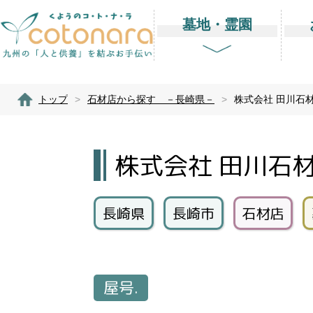
墓地・霊園
トップ
>
石材店から探す －長崎県－
>
株式会社 田川石
株式会社 田川石
長崎県
長崎市
石材店
屋号.