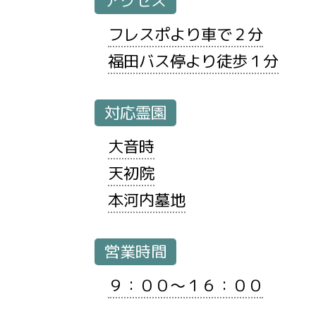
アクセス
フレスポより車で２分
福田バス停より徒歩１分
対応霊園
大音時
天初院
本河内墓地
営業時間
９：００～１６：００