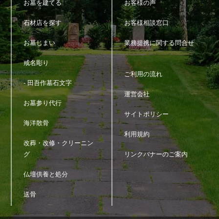
お墓を建てる
お客様の声
5.個人情報の第三者提供
当サイトは、法令に定める場合を除き、個人情報を事前に本人の
石材店を探す
お客様相談窓口
同意を得ることなく第三者に提供しません。
お墓じまい
業務提携に関する問合せ
6.個人情報の管理
戒名彫り
当サイトは、個人情報の正確性および最新性を保ち、安全に管理
ご利用の流れ
するとともに個人情報の紛失・改ざん・漏えいなどを防止するた
- 田吾作墓石文字
め、必要かつ適正な情報セキュリティー対策を実現します。
運営会社
お墓参り代行
7.個人情報の開示・訂正・利用停止・消去
サイトポリシー
海洋散骨
当サイトは、本人が個人情報について、開示・訂正・利用停止・
消去などを求める権利を有していることを認識し、お客様相談窓
利用規約
口を設置して、これらの要求ある場合には、法令にしたがって速
改葬・改修・クリーニン
やかに対応します。
グ
リンクバナーのご案内
上記に関するお問い合わせ、ご相談はお客様窓口のお問い合わせ
フォームをご利用の上ご連絡ください。
仏壇供養と処分
その際、お問い合わせ内容欄に個人情報に関する問い合わせであ
ることを明記（開示・訂正・利用停止・消去など具体的な内容）
送骨
の上、ご連絡をお願いします。