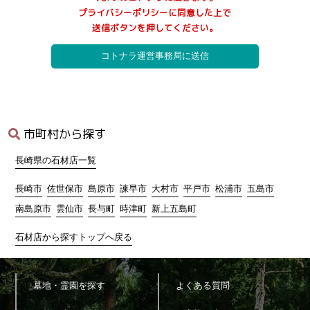
う努力し、お墓に関するご案内サービス(以下、本サービス)の提供
プライバシーポリシーに同意した上で
にあたり、以下に定める目的の範囲内で適法かつ公正な手段によ
送信ボタンを押してください。
って個人情報を取得し、適切に利用します。
1)
利用者へ本サービスを行うために必要な範囲内で、本サービス
の業務委託先への提供のため
2)
本サービスに関連するサポートのため
3)
サービス向上を目的とした各種施策の実施のため
4)
ウェブサイトその他各種媒体等に掲載する統計データ等の分析
業務実施のため
5)
各種サービスの企画・開発や満足度向上等を目的としたアンケ
市町村から探す
ート調査等の実施のため
6)
商品・サービス等の各種連絡・ダイレクトメール・メールマガ
長崎県の石材店一覧
ジン・お知らせ等の配信・送付のため
7)
お問い合わせ、ご相談に対応するため
長崎市
佐世保市
島原市
諫早市
大村市
平戸市
松浦市
五島市
8)
広告の表示のため
南島原市
雲仙市
長与町
時津町
新上五島町
9)
その他、上記利用目的に付随する目的のため
石材店から探すトップへ戻る
4.個人情報の利用
当サイトが取得した個人情報は、取得の際に示した利用目的もし
くは、それと合理的な関連性のある範囲内で、業務の遂行上必要
墓地・霊園を探す
よくある質問
な限りにおいて利用します。