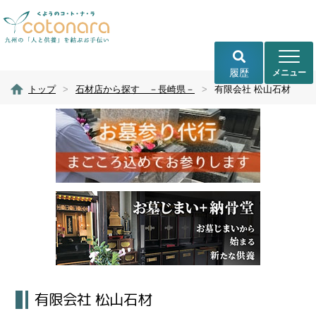
履歴
トップ
>
石材店から探す －長崎県－
>
有限会社 松山石材
有限会社 松山石材