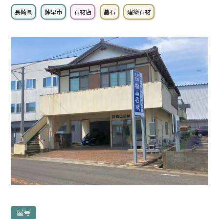
長崎県
諫早市
石材店
墓石
建築石材
屋号