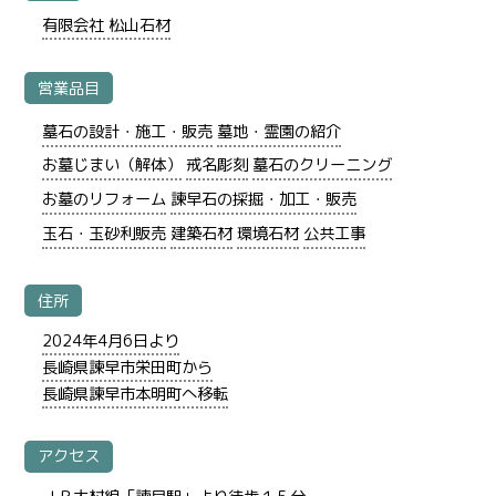
有限会社 松山石材
営業品目
墓石の設計・施工・販売
墓地・霊園の紹介
お墓じまい（解体）
戒名彫刻
墓石のクリーニング
お墓のリフォーム
諫早石の採掘・加工・販売
玉石・玉砂利販売
建築石材
環境石材
公共工事
住所
2024年4月6日より
長崎県諫早市栄田町から
長崎県諫早市本明町へ移転
アクセス