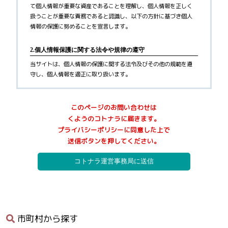
て個人情報が重要な資産であることを理解し、個人情報を正しく
扱うことが重要な責務であると認識し、以下の方針に基づき個人
情報の保護に努めることを宣言します。
2.個人情報保護に関する法令や規律の遵守
当サイトは、個人情報の保護に関する法令及びその他の規範を遵
守し、個人情報を適正に取り扱います。
3.個人情報の取得
このページのお問い合わせは
当サイトが個人情報を取得する際には、利用目的を明確化するよ
くようのコトナラに届きます。
う努力し、お墓に関するご案内サービス(以下、本サービス)の提供
プライバシーポリシーに同意した上で
にあたり、以下に定める目的の範囲内で適法かつ公正な手段によ
送信ボタンを押してください。
って個人情報を取得し、適切に利用します。
1)
利用者へ本サービスを行うために必要な範囲内で、本サービス
の業務委託先への提供のため
2)
本サービスに関連するサポートのため
3)
サービス向上を目的とした各種施策の実施のため
4)
ウェブサイトその他各種媒体等に掲載する統計データ等の分析
業務実施のため
5)
各種サービスの企画・開発や満足度向上等を目的としたアンケ
市町村から探す
ート調査等の実施のため