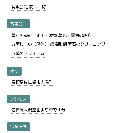
有限会社 前田石材
営業品目
墓石の設計・施工・販売
墓地・霊園の紹介
お墓じまい（解体）
戒名彫刻
墓石のクリーニング
お墓のリフォーム
住所
長崎県佐世保市大潟町
アクセス
佐世保大潟霊園より車で１分
営業時間