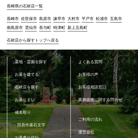
6)
商品・サービス等の各種連絡・ダイレクトメール・メールマガ
長崎県の石材店一覧
ジン・お知らせ等の配信・送付のため
7)
お問い合わせ、ご相談に対応するため
長崎市
佐世保市
島原市
諫早市
大村市
平戸市
松浦市
五島市
8)
広告の表示のため
南島原市
雲仙市
長与町
時津町
新上五島町
9)
その他、上記利用目的に付随する目的のため
石材店から探すトップへ戻る
4.個人情報の利用
当サイトが取得した個人情報は、取得の際に示した利用目的もし
くは、それと合理的な関連性のある範囲内で、業務の遂行上必要
墓地・霊園を探す
よくある質問
な限りにおいて利用します。
お墓を建てる
お客様の声
5.個人情報の第三者提供
当サイトは、法令に定める場合を除き、個人情報を事前に本人の
石材店を探す
お客様相談窓口
同意を得ることなく第三者に提供しません。
お墓じまい
業務提携に関する問合せ
6.個人情報の管理
戒名彫り
当サイトは、個人情報の正確性および最新性を保ち、安全に管理
ご利用の流れ
するとともに個人情報の紛失・改ざん・漏えいなどを防止するた
- 田吾作墓石文字
め、必要かつ適正な情報セキュリティー対策を実現します。
運営会社
お墓参り代行