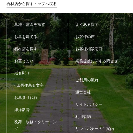
くは、それと合理的な関連性のある範囲内で、業務の遂行上必要
石材店から探すトップへ戻る
な限りにおいて利用します。
5.個人情報の第三者提供
墓地・霊園を探す
よくある質問
当サイトは、法令に定める場合を除き、個人情報を事前に本人の
お墓を建てる
お客様の声
同意を得ることなく第三者に提供しません。
石材店を探す
お客様相談窓口
6.個人情報の管理
当サイトは、個人情報の正確性および最新性を保ち、安全に管理
お墓じまい
業務提携に関する問合せ
するとともに個人情報の紛失・改ざん・漏えいなどを防止するた
め、必要かつ適正な情報セキュリティー対策を実現します。
戒名彫り
ご利用の流れ
7.個人情報の開示・訂正・利用停止・消去
- 田吾作墓石文字
運営会社
当サイトは、本人が個人情報について、開示・訂正・利用停止・
お墓参り代行
消去などを求める権利を有していることを認識し、お客様相談窓
サイトポリシー
口を設置して、これらの要求ある場合には、法令にしたがって速
海洋散骨
やかに対応します。
上記に関するお問い合わせ、ご相談はお客様窓口のお問い合わせ
利用規約
改葬・改修・クリーニン
フォームをご利用の上ご連絡ください。
その際、お問い合わせ内容欄に個人情報に関する問い合わせであ
グ
リンクバナーのご案内