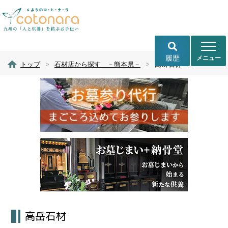
履歴
トップ
>
石材店から探す －熊本県－
>
高岳石材
高岳石材