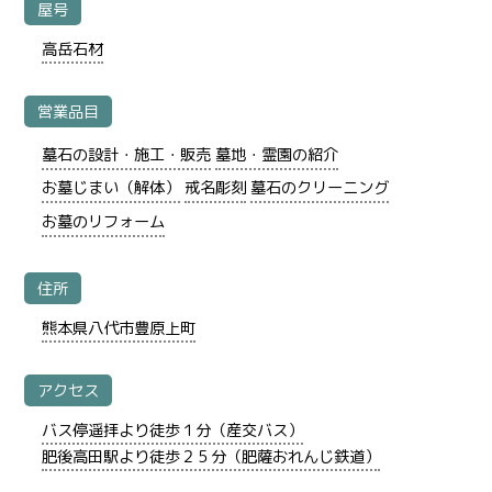
屋号
高岳石材
営業品目
墓石の設計・施工・販売
墓地・霊園の紹介
お墓じまい（解体）
戒名彫刻
墓石のクリーニング
お墓のリフォーム
住所
熊本県八代市豊原上町
アクセス
バス停遥拝より徒歩１分（産交バス）
肥後高田駅より徒歩２５分（肥薩おれんじ鉄道）