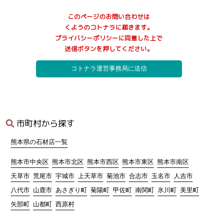
3.個人情報の取得
このページのお問い合わせは
当サイトが個人情報を取得する際には、利用目的を明確化するよ
くようのコトナラに届きます。
う努力し、お墓に関するご案内サービス(以下、本サービス)の提供
プライバシーポリシーに同意した上で
にあたり、以下に定める目的の範囲内で適法かつ公正な手段によ
送信ボタンを押してください。
って個人情報を取得し、適切に利用します。
1)
利用者へ本サービスを行うために必要な範囲内で、本サービス
の業務委託先への提供のため
2)
本サービスに関連するサポートのため
3)
サービス向上を目的とした各種施策の実施のため
4)
ウェブサイトその他各種媒体等に掲載する統計データ等の分析
業務実施のため
5)
各種サービスの企画・開発や満足度向上等を目的としたアンケ
市町村から探す
ート調査等の実施のため
6)
商品・サービス等の各種連絡・ダイレクトメール・メールマガ
熊本県の石材店一覧
ジン・お知らせ等の配信・送付のため
7)
お問い合わせ、ご相談に対応するため
熊本市中央区
熊本市北区
熊本市西区
熊本市東区
熊本市南区
8)
広告の表示のため
天草市
荒尾市
宇城市
上天草市
菊池市
合志市
玉名市
人吉市
9)
その他、上記利用目的に付随する目的のため
八代市
山鹿市
あさぎり町
菊陽町
甲佐町
南関町
氷川町
美里町
4.個人情報の利用
矢部町
山都町
西原村
当サイトが取得した個人情報は、取得の際に示した利用目的もし