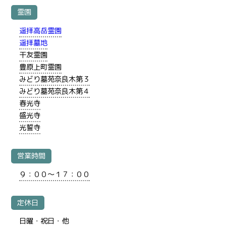
霊園
遥拝高岳霊園
遥拝墓地
干友霊園
豊原上町霊園
みどり墓苑奈良木第３
みどり墓苑奈良木第４
春光寺
盛光寺
光誓寺
営業時間
９：００～１７：００
定休日
日曜・祝日・他