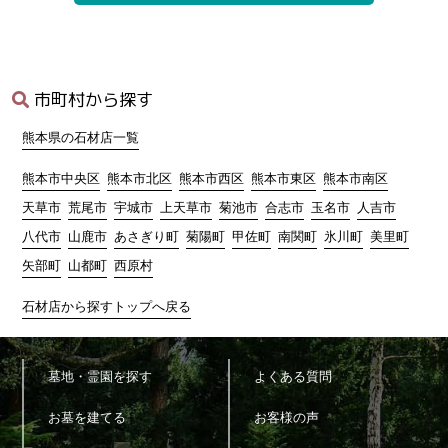
2)
本サービスに関連するサポートのため
3)
サービス向上を目的とした各種施策の実施のため
4)
ウェブサイトその他各種媒体等に掲載する統計データ等の分析
業務実施のため
5)
各種サービスの企画・開発や満足度向上等を目的としたアンケ
市町村から探す
ート調査等の実施のため
6)
商品・サービス等の各種連絡・ダイレクトメール・メールマガ
熊本県の石材店一覧
ジン・お知らせ等の配信・送付のため
7)
お問い合わせ、ご相談に対応するため
熊本市中央区
熊本市北区
熊本市西区
熊本市東区
熊本市南区
8)
広告の表示のため
天草市
荒尾市
宇城市
上天草市
菊池市
合志市
玉名市
人吉市
9)
その他、上記利用目的に付随する目的のため
八代市
山鹿市
あさぎり町
菊陽町
甲佐町
南関町
氷川町
美里町
4.個人情報の利用
矢部町
山都町
西原村
当サイトが取得した個人情報は、取得の際に示した利用目的もし
くは、それと合理的な関連性のある範囲内で、業務の遂行上必要
石材店から探すトップへ戻る
な限りにおいて利用します。
5.個人情報の第三者提供
墓地・霊園を探す
よくある質問
当サイトは、法令に定める場合を除き、個人情報を事前に本人の
お墓を建てる
お客様の声
同意を得ることなく第三者に提供しません。