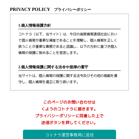
PRIVACY POLICY
プライバシーポリシー
1.個人情報保護方針
コトナラ（以下、当サイト）は、今日の高度情報通信社会におい
て個人情報が重要な資産であることを理解し、個人情報を正しく
扱うことが重要な責務であると認識し、以下の方針に基づき個人
情報の保護に努めることを宣言します。
2.個人情報保護に関する法令や規律の遵守
当サイトは、個人情報の保護に関する法令及びその他の規範を遵
守し、個人情報を適正に取り扱います。
3.個人情報の取得
このページのお問い合わせは
当サイトが個人情報を取得する際には、利用目的を明確化するよ
くようのコトナラに届きます。
う努力し、お墓に関するご案内サービス(以下、本サービス)の提供
プライバシーポリシーに同意した上で
にあたり、以下に定める目的の範囲内で適法かつ公正な手段によ
送信ボタンを押してください。
って個人情報を取得し、適切に利用します。
1)
利用者へ本サービスを行うために必要な範囲内で、本サービス
の業務委託先への提供のため