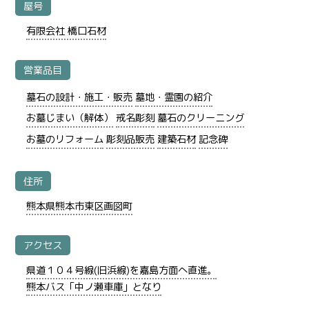
屋号
有限会社 橋口石材
営業品目
墓石の設計・施工・販売
墓地・霊園の紹介
お墓じまい（解体）
戒名彫刻
墓石のクリーニング
お墓のリフォーム
彫刻品販売
建築石材
記念碑
住所
熊本県熊本市東区画図町
アクセス
県道１０４号線(旧浜線)を嘉島方面へ直進。
熊本バス「中ノ瀬車庫」となり