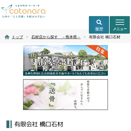
履歴
トップ
>
石材店から探す －熊本県－
>
有限会社 橋口石材
有限会社 橋口石材