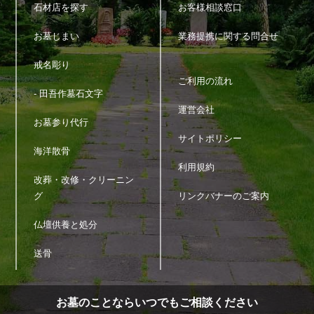
石材店を探す
お客様相談窓口
6.個人情報の管理
当サイトは、個人情報の正確性および最新性を保ち、安全に管理
お墓じまい
業務提携に関する問合せ
するとともに個人情報の紛失・改ざん・漏えいなどを防止するた
め、必要かつ適正な情報セキュリティー対策を実現します。
戒名彫り
ご利用の流れ
7.個人情報の開示・訂正・利用停止・消去
- 田吾作墓石文字
運営会社
当サイトは、本人が個人情報について、開示・訂正・利用停止・
お墓参り代行
消去などを求める権利を有していることを認識し、お客様相談窓
サイトポリシー
口を設置して、これらの要求ある場合には、法令にしたがって速
海洋散骨
やかに対応します。
上記に関するお問い合わせ、ご相談はお客様窓口のお問い合わせ
利用規約
改葬・改修・クリーニン
フォームをご利用の上ご連絡ください。
その際、お問い合わせ内容欄に個人情報に関する問い合わせであ
グ
リンクバナーのご案内
ることを明記（開示・訂正・利用停止・消去など具体的な内容）
の上、ご連絡をお願いします。
仏壇供養と処分
送骨
お墓のことならいつでもご相談ください