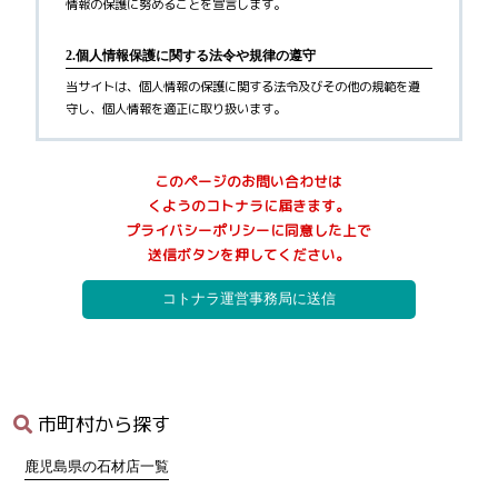
情報の保護に努めることを宣言します。
2.個人情報保護に関する法令や規律の遵守
当サイトは、個人情報の保護に関する法令及びその他の規範を遵
守し、個人情報を適正に取り扱います。
3.個人情報の取得
このページのお問い合わせは
当サイトが個人情報を取得する際には、利用目的を明確化するよ
くようのコトナラに届きます。
う努力し、お墓に関するご案内サービス(以下、本サービス)の提供
プライバシーポリシーに同意した上で
にあたり、以下に定める目的の範囲内で適法かつ公正な手段によ
送信ボタンを押してください。
って個人情報を取得し、適切に利用します。
1)
利用者へ本サービスを行うために必要な範囲内で、本サービス
の業務委託先への提供のため
2)
本サービスに関連するサポートのため
3)
サービス向上を目的とした各種施策の実施のため
4)
ウェブサイトその他各種媒体等に掲載する統計データ等の分析
業務実施のため
5)
各種サービスの企画・開発や満足度向上等を目的としたアンケ
市町村から探す
ート調査等の実施のため
6)
商品・サービス等の各種連絡・ダイレクトメール・メールマガ
鹿児島県の石材店一覧
ジン・お知らせ等の配信・送付のため