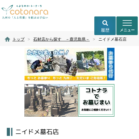
履歴
トップ
>
石材店から探す －鹿児島県－
>
ニイドメ墓石店
ニイドメ墓石店