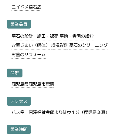
ニイドメ墓石店
営業品目
墓石の設計・施工・販売
墓地・霊園の紹介
お墓じまい（解体）
戒名彫刻
墓石のクリーニング
お墓のリフォーム
住所
鹿児島県鹿児島市唐湊
アクセス
バス停 唐湊福祉会館より徒歩１分（鹿児島交通）
営業時間