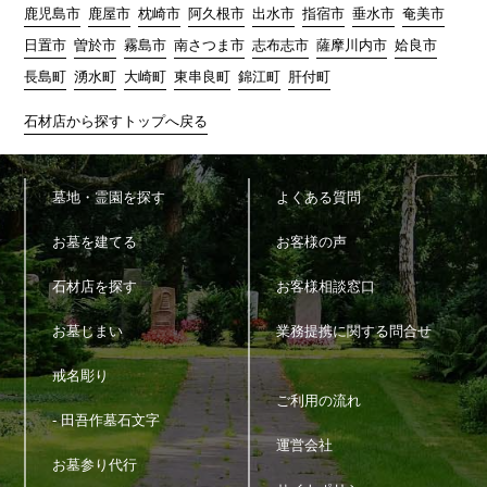
7)
お問い合わせ、ご相談に対応するため
鹿児島市
鹿屋市
枕崎市
阿久根市
出水市
指宿市
垂水市
奄美市
8)
広告の表示のため
日置市
曽於市
霧島市
南さつま市
志布志市
薩摩川内市
姶良市
9)
その他、上記利用目的に付随する目的のため
長島町
湧水町
大崎町
東串良町
錦江町
肝付町
4.個人情報の利用
石材店から探すトップへ戻る
当サイトが取得した個人情報は、取得の際に示した利用目的もし
くは、それと合理的な関連性のある範囲内で、業務の遂行上必要
な限りにおいて利用します。
墓地・霊園を探す
よくある質問
5.個人情報の第三者提供
お墓を建てる
お客様の声
当サイトは、法令に定める場合を除き、個人情報を事前に本人の
同意を得ることなく第三者に提供しません。
石材店を探す
お客様相談窓口
6.個人情報の管理
お墓じまい
業務提携に関する問合せ
当サイトは、個人情報の正確性および最新性を保ち、安全に管理
戒名彫り
するとともに個人情報の紛失・改ざん・漏えいなどを防止するた
め、必要かつ適正な情報セキュリティー対策を実現します。
ご利用の流れ
- 田吾作墓石文字
運営会社
7.個人情報の開示・訂正・利用停止・消去
お墓参り代行
当サイトは、本人が個人情報について、開示・訂正・利用停止・