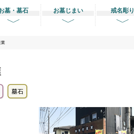
お墓・墓石
お墓じまい
戒名彫
産業
業
墓石