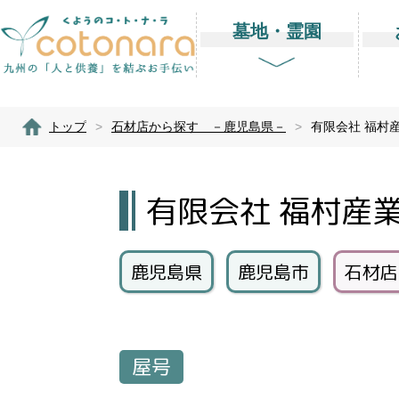
墓地・霊園
トップ
>
石材店から探す －鹿児島県－
>
有限会社 福村
有限会社 福村産
鹿児島県
鹿児島市
石材店
屋号