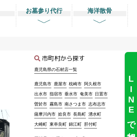
り
お墓参り代行
海洋散骨
市町村から探す
鹿児島県の石材店一覧
LINEで相談
鹿児島市
鹿屋市
枕崎市
阿久根市
出水市
指宿市
垂水市
奄美市
日置市
曽於市
霧島市
南さつま市
志布志市
薩摩川内市
姶良市
長島町
湧水町
大崎町
東串良町
錦江町
肝付町