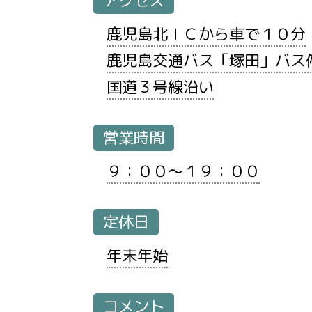
アクセス
鹿児島北ＩＣから車で１０分
鹿児島交通バス「塚田」バス
国道３号線沿い
営業時間
９：００～１９：００
定休日
年末年始
コメント