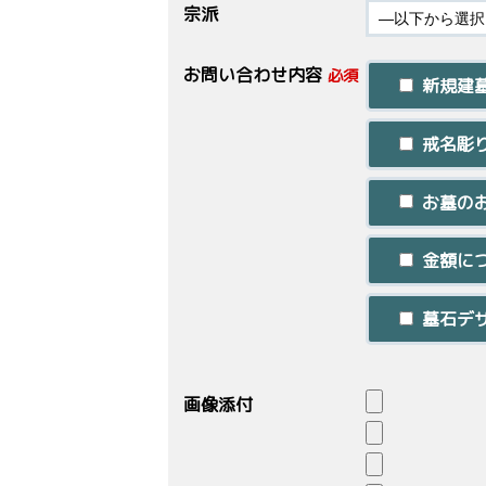
宗派
お問い合わせ内容
必須
新規建
戒名彫
お墓の
金額に
墓石デ
画像添付