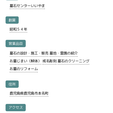
墓石センターいいやま
創業
昭和５４年
営業品目
墓石の設計・施工・販売
墓地・霊園の紹介
お墓じまい（解体）
戒名彫刻
墓石のクリーニング
お墓のリフォーム
住所
鹿児島県鹿児島市本名町
アクセス