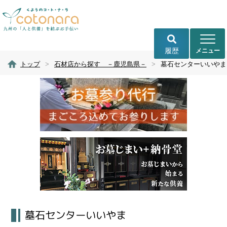
履歴
トップ
>
石材店から探す －鹿児島県－
>
墓石センターいいやま
墓石センターいいやま