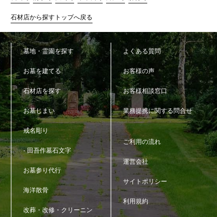
4.個人情報の利用
石材店から探すトップへ戻る
当サイトが取得した個人情報は、取得の際に示した利用目的もし
くは、それと合理的な関連性のある範囲内で、業務の遂行上必要
な限りにおいて利用します。
墓地・霊園を探す
よくある質問
5.個人情報の第三者提供
お墓を建てる
お客様の声
当サイトは、法令に定める場合を除き、個人情報を事前に本人の
同意を得ることなく第三者に提供しません。
石材店を探す
お客様相談窓口
6.個人情報の管理
お墓じまい
業務提携に関する問合せ
当サイトは、個人情報の正確性および最新性を保ち、安全に管理
戒名彫り
するとともに個人情報の紛失・改ざん・漏えいなどを防止するた
め、必要かつ適正な情報セキュリティー対策を実現します。
ご利用の流れ
- 田吾作墓石文字
運営会社
7.個人情報の開示・訂正・利用停止・消去
お墓参り代行
当サイトは、本人が個人情報について、開示・訂正・利用停止・
サイトポリシー
消去などを求める権利を有していることを認識し、お客様相談窓
海洋散骨
口を設置して、これらの要求ある場合には、法令にしたがって速
利用規約
やかに対応します。
改葬・改修・クリーニン
上記に関するお問い合わせ、ご相談はお客様窓口のお問い合わせ