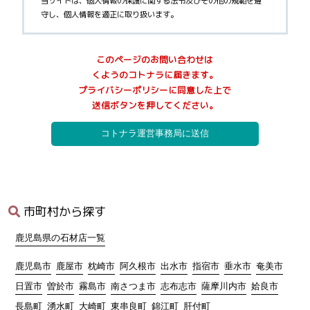
当サイトは、個人情報の保護に関する法令及びその他の規範を遵
守し、個人情報を適正に取り扱います。
3.個人情報の取得
このページのお問い合わせは
当サイトが個人情報を取得する際には、利用目的を明確化するよ
くようのコトナラに届きます。
う努力し、お墓に関するご案内サービス(以下、本サービス)の提供
プライバシーポリシーに同意した上で
にあたり、以下に定める目的の範囲内で適法かつ公正な手段によ
送信ボタンを押してください。
って個人情報を取得し、適切に利用します。
1)
利用者へ本サービスを行うために必要な範囲内で、本サービス
の業務委託先への提供のため
2)
本サービスに関連するサポートのため
3)
サービス向上を目的とした各種施策の実施のため
4)
ウェブサイトその他各種媒体等に掲載する統計データ等の分析
業務実施のため
5)
各種サービスの企画・開発や満足度向上等を目的としたアンケ
市町村から探す
ート調査等の実施のため
6)
商品・サービス等の各種連絡・ダイレクトメール・メールマガ
鹿児島県の石材店一覧
ジン・お知らせ等の配信・送付のため
7)
お問い合わせ、ご相談に対応するため
鹿児島市
鹿屋市
枕崎市
阿久根市
出水市
指宿市
垂水市
奄美市
8)
広告の表示のため
日置市
曽於市
霧島市
南さつま市
志布志市
薩摩川内市
姶良市
9)
その他、上記利用目的に付随する目的のため
長島町
湧水町
大崎町
東串良町
錦江町
肝付町