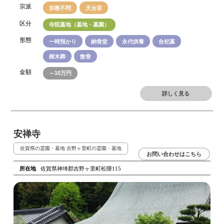
宗派
宗教不問
天台宗
区分
寺院墓地（墓地・墓園）
形態
一時預かり
納骨堂
永代供養
合祀墓
樹木葬
散骨
金額
～10万円
詳しく見る
安禅寺
佐賀県の霊園・墓地
吉野ヶ里町の霊園・墓地
お問い合わせはこちら
所在地
佐賀県神埼郡吉野ヶ里町松隈115