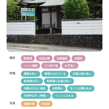
施設
駐車場
水汲み場
法要施設
休憩所
ペット埋葬
ゴミ捨て場
お手洗い
特徴
景観が良い
管理がされている
交通の便が良い
駐車場が広い
駐車場とお墓が近い
勾配が少ない地形
色彩豊か
近くに公園がある
生前申込可（寿陵）
ペットと入れる
宗派
宗教不問
天台宗