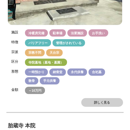
施設
冷暖房完備
駐車場
法要施設
お手洗い
特徴
バリアフリー
管理がされている
宗派
宗教不問
天台宗
区分
寺院墓地（墓地・墓園）
形態
一時預かり
納骨堂
永代供養
合祀墓
散骨
手元供養
金額
～10万円
詳しく見る
胎蔵寺 本院