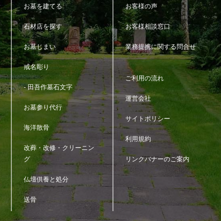
お墓を建てる
お客様の声
石材店を探す
お客様相談窓口
お墓じまい
業務提携に関する問合せ
戒名彫り
ご利用の流れ
- 田吾作墓石文字
運営会社
お墓参り代行
サイトポリシー
海洋散骨
利用規約
改葬・改修・クリーニン
グ
リンクバナーのご案内
仏壇供養と処分
送骨