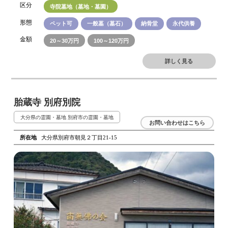
区分
寺院墓地（墓地・墓園）
形態
ペット可
一般墓（墓石）
納骨堂
永代供養
金額
20～30万円
100～120万円
詳しく見る
胎蔵寺 別府別院
大分県の霊園・墓地
別府市の霊園・墓地
お問い合わせはこちら
所在地
大分県別府市朝見２丁目21-15