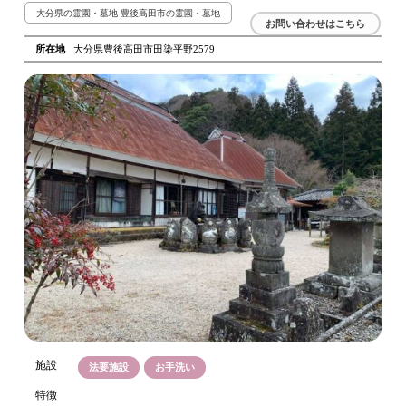
大分県の霊園・墓地
豊後高田市の霊園・墓地
お問い合わせはこちら
所在地
大分県豊後高田市田染平野2579
施設
法要施設
お手洗い
特徴