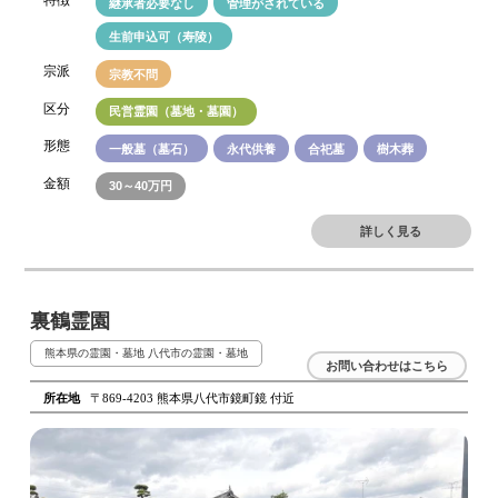
特徴
継承者必要なし
管理がされている
生前申込可（寿陵）
宗派
宗教不問
区分
民営霊園（墓地・墓園）
形態
一般墓（墓石）
永代供養
合祀墓
樹木葬
金額
30～40万円
詳しく見る
裏鶴霊園
熊本県の霊園・墓地
八代市の霊園・墓地
お問い合わせはこちら
所在地
〒869-4203 熊本県八代市鏡町鏡 付近