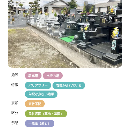
施設
駐車場
水汲み場
特徴
バリアフリー
管理がされている
勾配が少ない地形
宗派
宗教不問
区分
民営霊園（墓地・墓園）
形態
一般墓（墓石）