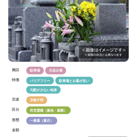
施設
駐車場
水汲み場
特徴
バリアフリー
駐車場とお墓が近い
勾配が少ない地形
宗派
宗教不問
区分
民営霊園（墓地・墓園）
形態
一般墓（墓石）
金額