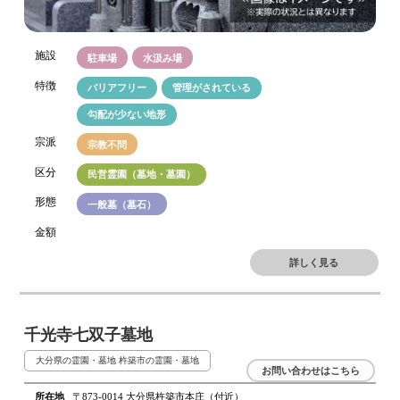
施設
駐車場
水汲み場
特徴
バリアフリー
管理がされている
勾配が少ない地形
宗派
宗教不問
区分
民営霊園（墓地・墓園）
形態
一般墓（墓石）
金額
詳しく見る
千光寺七双子墓地
大分県の霊園・墓地
杵築市の霊園・墓地
お問い合わせはこちら
所在地
〒873-0014 大分県杵築市本庄（付近）