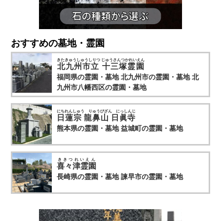
おすすめの墓地・霊園
きたきゅうしゅうしりつ じゅうさんつかれいえん
北九州市立 十三塚霊園
福岡県の霊園・墓地
北九州市の霊園・墓地
北
九州市八幡西区の霊園・墓地
にちれんしゅう りゅうびざん にっしんじ
日蓮宗 龍鼻山 日眞寺
熊本県の霊園・墓地
益城町の霊園・墓地
ききつれいえん
喜々津霊園
長崎県の霊園・墓地
諫早市の霊園・墓地