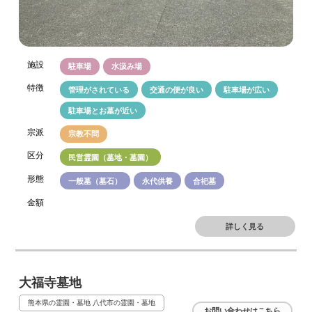
施設
駐車場
水汲み場
特徴
管理がされている
交通の便が良い
駐車場が広い
駐車場とお墓が近い
宗派
宗教不問
区分
民営霊園（墓地・墓園）
形態
一般墓（墓石）
永代供養
合祀墓
金額
詳しく見る
大福寺墓地
熊本県の霊園・墓地
八代市の霊園・墓地
お問い合わせはこちら