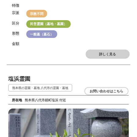
特徴
宗派
宗教不問
区分
民営霊園（墓地・墓園）
形態
一般墓（墓石）
金額
詳しく見る
塩浜霊園
熊本県の霊園・墓地
八代市の霊園・墓地
お問い合わせはこちら
所在地
熊本県八代市鏡町塩浜 付近