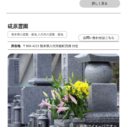
詳しく見る
硴原霊園
熊本県の霊園・墓地
八代市の霊園・墓地
お問い合わせはこちら
所在地
〒869-4223 熊本県八代市鏡町貝洲 付近