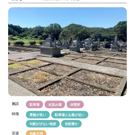
施設
駐車場
水汲み場
休憩所
特徴
景観が良い
駐車場とお墓が近い
勾配が少ない地形
色彩豊か
宗派
宗教不問