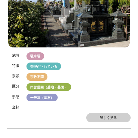
施設
駐車場
特徴
管理がされている
宗派
宗教不問
区分
民営霊園（墓地・墓園）
形態
一般墓（墓石）
金額
詳しく見る