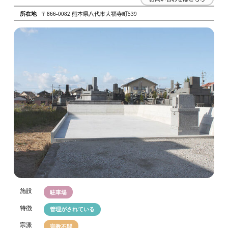
所在地
〒866-0082 熊本県八代市大福寺町539
施設
駐車場
特徴
管理がされている
宗派
宗教不問