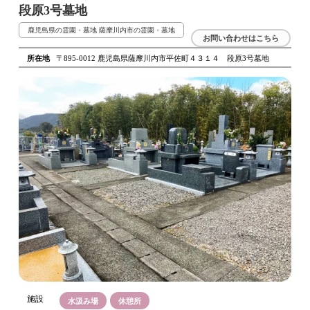
段原3号墓地
鹿児島県の霊園・墓地
薩摩川内市の霊園・墓地
お問い合わせはこちら
所在地
〒895-0012 鹿児島県薩摩川内市平佐町４３１４ 段原3号墓地
施設
水汲み場
休憩所