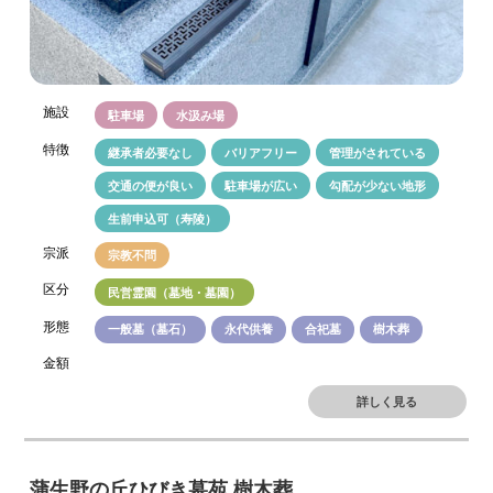
施設
駐車場
水汲み場
特徴
継承者必要なし
バリアフリー
管理がされている
交通の便が良い
駐車場が広い
勾配が少ない地形
生前申込可（寿陵）
宗派
宗教不問
区分
民営霊園（墓地・墓園）
形態
一般墓（墓石）
永代供養
合祀墓
樹木葬
金額
詳しく見る
蒲生野の丘ひびき墓苑 樹木葬