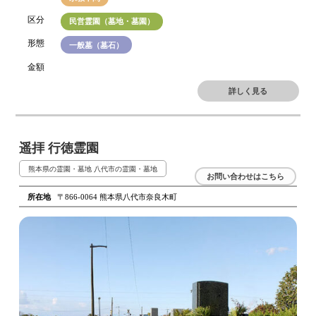
区分
民営霊園（墓地・墓園）
形態
一般墓（墓石）
金額
詳しく見る
遥拝 行徳霊園
熊本県の霊園・墓地
八代市の霊園・墓地
お問い合わせはこちら
所在地
〒866-0064 熊本県八代市奈良木町