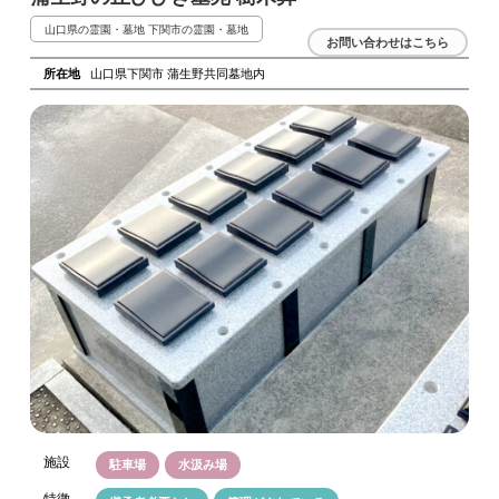
山口県の霊園・墓地
下関市の霊園・墓地
お問い合わせはこちら
所在地
山口県下関市 蒲生野共同墓地内
施設
駐車場
水汲み場