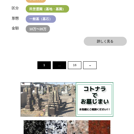
区分
民営霊園（墓地・墓園）
形態
一般墓（墓石）
金額
10万〜20万
詳しく見る
1
…
16
→