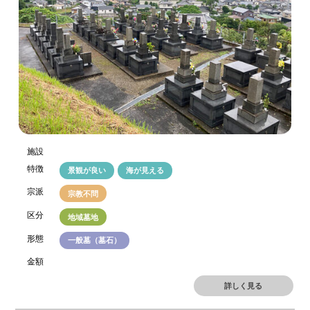
施設
特徴
景観が良い
海が見える
宗派
宗教不問
区分
地域墓地
形態
一般墓（墓石）
金額
詳しく見る