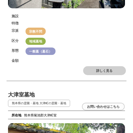
施設
特徴
宗派
宗教不問
区分
地域墓地
形態
一般墓（墓石）
金額
詳しく見る
大津室墓地
熊本県の霊園・墓地
大津町の霊園・墓地
お問い合わせはこちら
所在地
熊本県菊池郡大津町室