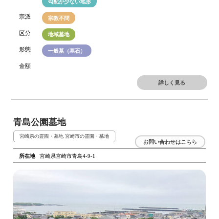
勾配が少ない地形
宗派
宗教不問
区分
地域墓地
形態
一般墓（墓石）
金額
詳しく見る
青島公園墓地
宮崎県の霊園・墓地
宮崎市の霊園・墓地
お問い合わせはこちら
所在地
宮崎県宮崎市青島4-9-1