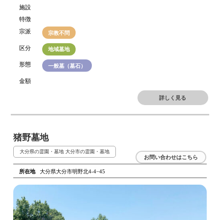
施設
特徴
宗派
宗教不問
区分
地域墓地
形態
一般墓（墓石）
金額
詳しく見る
猪野墓地
大分県の霊園・墓地
大分市の霊園・墓地
お問い合わせはこちら
所在地
大分県大分市明野北4-4−45