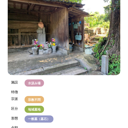
施設
水汲み場
特徴
宗派
宗教不問
区分
地域墓地
形態
一般墓（墓石）
金額