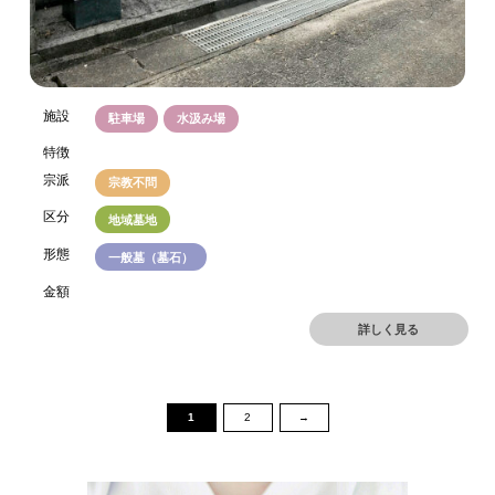
施設
駐車場
水汲み場
特徴
宗派
宗教不問
区分
地域墓地
形態
一般墓（墓石）
金額
詳しく見る
1
2
→