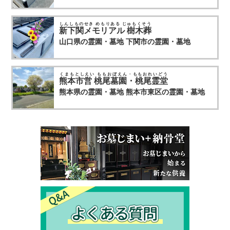
しんしものせき めもりある じゅもくそう
新下関メモリアル 樹木葬
山口県の霊園・墓地
下関市の霊園・墓地
くまもとしえい ももおぼえん・ももおれいどう
熊本市営 桃尾墓園・桃尾霊堂
熊本県の霊園・墓地
熊本市東区の霊園・墓地