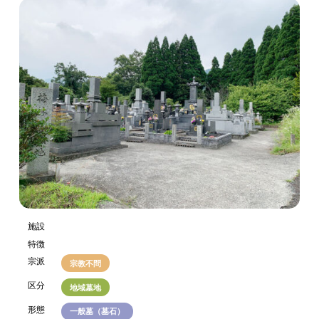
施設
特徴
宗派
宗教不問
区分
地域墓地
形態
一般墓（墓石）