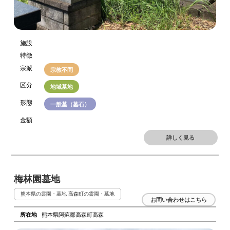
施設
特徴
宗派
宗教不問
区分
地域墓地
形態
一般墓（墓石）
金額
詳しく見る
梅林園墓地
熊本県の霊園・墓地
高森町の霊園・墓地
お問い合わせはこちら
所在地
熊本県阿蘇郡高森町高森