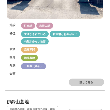
施設
駐車場
水汲み場
特徴
管理がされている
駐車場とお墓が近い
勾配が少ない地形
宗派
宗教不問
区分
地域墓地
形態
一般墓（墓石）
金額
詳しく見る
伊鈴山墓地
宮崎県の霊園・墓地
宮崎市の霊園・墓地