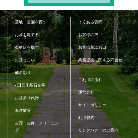
墓地・霊園を探す
よくある質問
お墓を建てる
お客様の声
石材店を探す
お客様相談窓口
お墓じまい
業務提携に関する問合せ
戒名彫り
ご利用の流れ
- 田吾作墓石文字
運営会社
お墓参り代行
サイトポリシー
海洋散骨
利用規約
改葬・改修・クリーニン
グ
リンクバナーのご案内