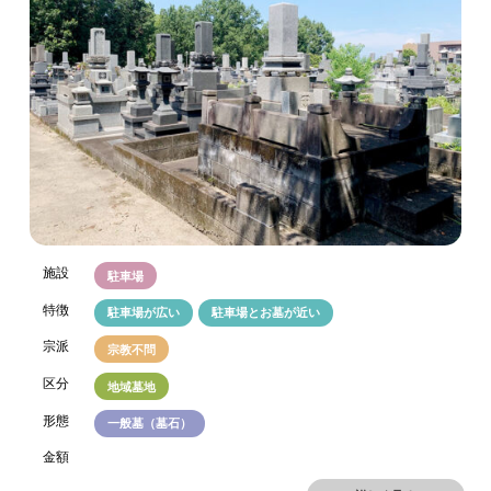
施設
駐車場
特徴
駐車場が広い
駐車場とお墓が近い
宗派
宗教不問
区分
地域墓地
形態
一般墓（墓石）
金額