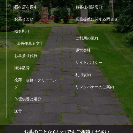
石材店を探す
お客様相談窓口
お墓じまい
業務提携に関する問合せ
戒名彫り
ご利用の流れ
- 田吾作墓石文字
運営会社
お墓参り代行
サイトポリシー
海洋散骨
利用規約
改葬・改修・クリーニン
グ
リンクバナーのご案内
仏壇供養と処分
送骨
お墓のことならいつでもご相談ください