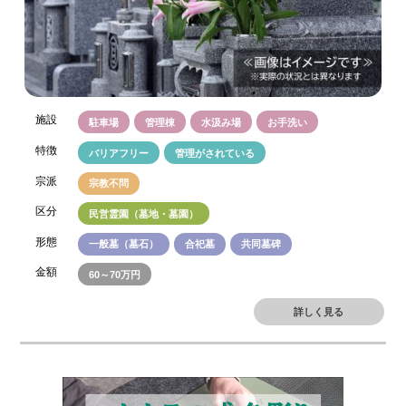
施設
駐車場
管理棟
水汲み場
お手洗い
特徴
バリアフリー
管理がされている
宗派
宗教不問
区分
民営霊園（墓地・墓園）
形態
一般墓（墓石）
合祀墓
共同墓碑
金額
60～70万円
詳しく見る