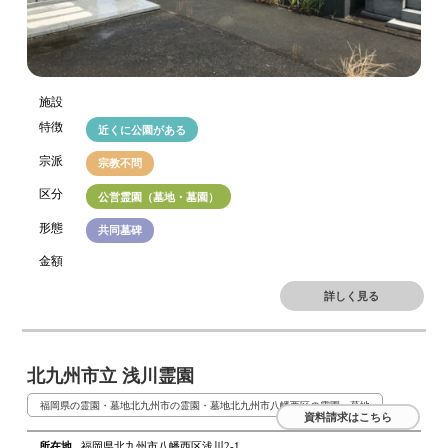
施設
特徴
近くに公園がある
宗派
宗教不問
区分
公営霊園（墓地・墓園）
形態
共同墓碑
金額
詳しく見る
北九州市立 浅川霊園
福岡県の霊園・墓地
北九州市の霊園・墓地
北九州市八幡西区の霊園・墓地
資料請求はこちら
所在地
福岡県北九州市八幡西区浅川2-1