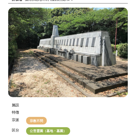
施設
特徴
宗派
宗教不問
区分
公営霊園（墓地・墓園）