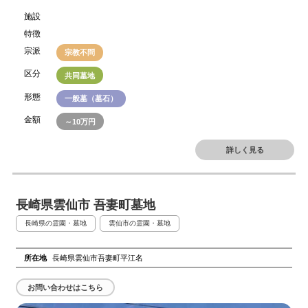
施設
特徴
宗派
宗教不問
区分
共同墓地
形態
一般墓（墓石）
金額
～10万円
詳しく見る
長崎県雲仙市 吾妻町墓地
長崎県の霊園・墓地
雲仙市の霊園・墓地
所在地
長崎県雲仙市吾妻町平江名
お問い合わせはこちら