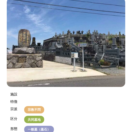
施設
特徴
宗派
宗教不問
区分
共同墓地
形態
一般墓（墓石）