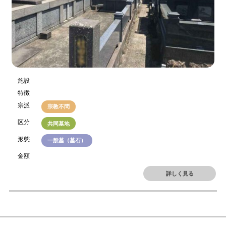
施設
特徴
宗派
宗教不問
区分
共同墓地
形態
一般墓（墓石）
金額
詳しく見る