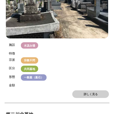
施設
水汲み場
特徴
宗派
宗教不問
区分
共同墓地
形態
一般墓（墓石）
金額
詳しく見る