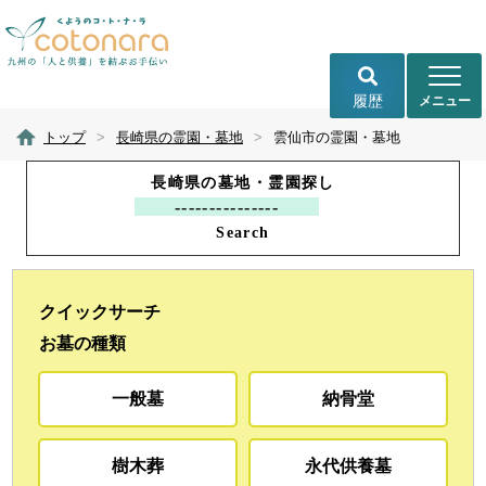
履歴
トップ
>
長崎県の霊園・墓地
>
雲仙市の霊園・墓地
長崎県の墓地・霊園探し
Search
クイックサーチ
お墓の種類
一般墓
納骨堂
樹木葬
永代供養墓