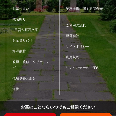
お墓じまい
業務提携に関する問合せ
戒名彫り
ご利用の流れ
- 田吾作墓石文字
運営会社
お墓参り代行
サイトポリシー
海洋散骨
利用規約
改葬・改修・クリーニン
グ
リンクバナーのご案内
仏壇供養と処分
送骨
お墓のことならいつでもご相談ください