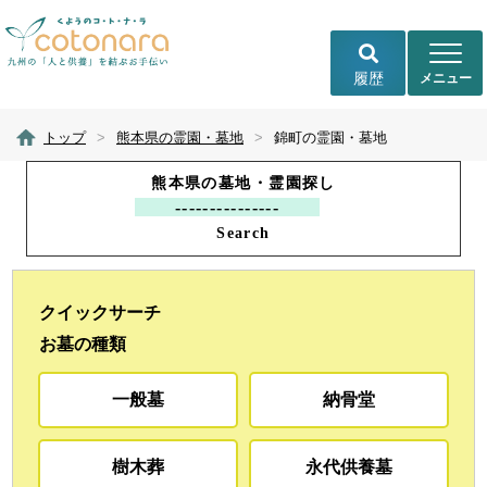
履歴
トップ
>
熊本県の霊園・墓地
>
錦町の霊園・墓地
熊本県の墓地・霊園探し
Search
クイックサーチ
お墓の種類
一般墓
納骨堂
樹木葬
永代供養墓