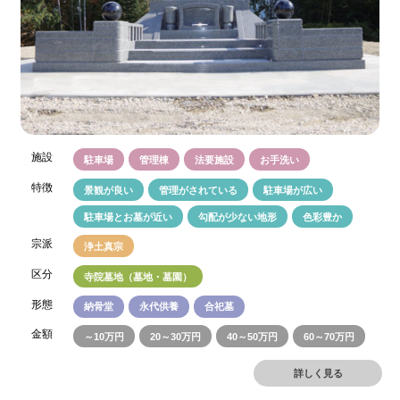
施設
駐車場
管理棟
法要施設
お手洗い
特徴
景観が良い
管理がされている
駐車場が広い
駐車場とお墓が近い
勾配が少ない地形
色彩豊か
宗派
浄土真宗
区分
寺院墓地（墓地・墓園）
形態
納骨堂
永代供養
合祀墓
金額
～10万円
20～30万円
40～50万円
60～70万円
詳しく見る