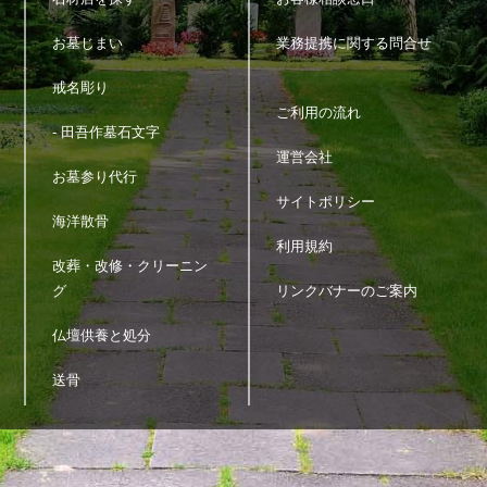
お墓じまい
業務提携に関する問合せ
戒名彫り
ご利用の流れ
- 田吾作墓石文字
運営会社
お墓参り代行
サイトポリシー
海洋散骨
利用規約
改葬・改修・クリーニン
グ
リンクバナーのご案内
仏壇供養と処分
送骨