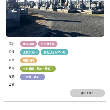
施設
水汲み場
ゴミ捨て場
特徴
景観が良い
管理がされている
宗派
宗教不問
区分
公営霊園（墓地・墓園）
形態
一般墓（墓石）
金額
詳しく見る