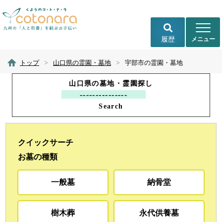
履歴
トップ
>
山口県の霊園・墓地
>
宇部市の霊園・墓地
山口県の墓地・霊園探し
Search
クイックサーチ
お墓の種類
一般墓
納骨堂
樹木葬
永代供養墓