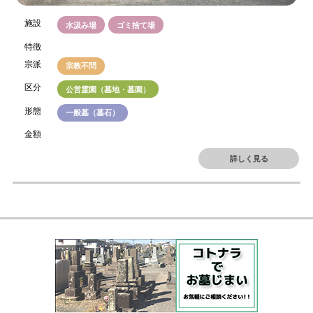
施設
水汲み場
ゴミ捨て場
特徴
宗派
宗教不問
区分
公営霊園（墓地・墓園）
形態
一般墓（墓石）
金額
詳しく見る