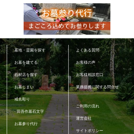
墓地・霊園を探す
よくある質問
お墓を建てる
お客様の声
石材店を探す
お客様相談窓口
お墓じまい
業務提携に関する問合せ
戒名彫り
ご利用の流れ
- 田吾作墓石文字
運営会社
お墓参り代行
サイトポリシー