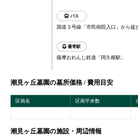
バス
国道３号線「市民病院入口」から徒
最寄駅
薩摩おれんじ鉄道「阿久根駅」
潮見ヶ丘墓園の墓所価格 / 費用目安
区画名
区画平米数
潮見ヶ丘墓園の施設・周辺情報