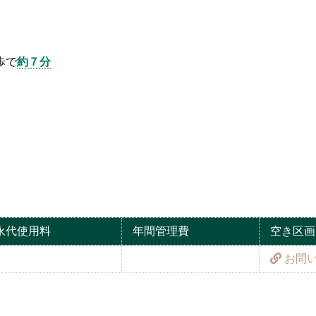
歩で
約７分
永代使用料
年間管理費
空き区画
お問