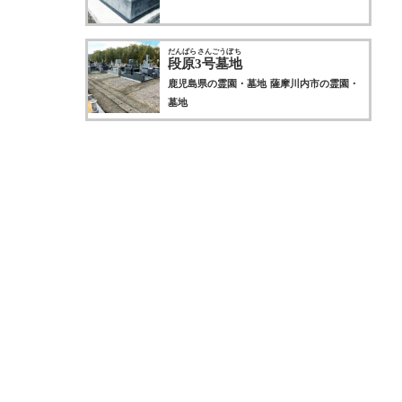
だんばらさんごうぼち
段原3号墓地
鹿児島県の霊園・墓地
薩摩川内市の霊園・
墓地