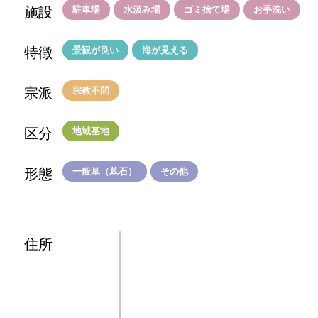
施設
駐車場
水汲み場
ゴミ捨て場
お手洗い
特徴
景観が良い
海が見える
宗派
宗教不問
区分
地域墓地
形態
一般墓（墓石）
その他
住所