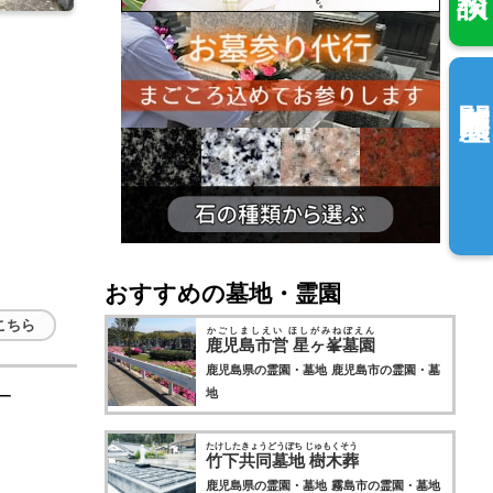
閲覧履歴
おすすめの墓地・霊園
こちら
かごしましえい ほしがみねぼえん
鹿児島市営 星ヶ峯墓園
鹿児島県の霊園・墓地
鹿児島市の霊園・墓
地
ー
たけしたきょうどうぼち じゅもくそう
竹下共同墓地 樹木葬
鹿児島県の霊園・墓地
霧島市の霊園・墓地