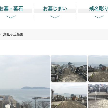
お墓・墓石
お墓じまい
戒名彫
>
潮見ヶ丘墓園