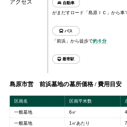
アクセス
自動車
がまだすロード「島原ＩＣ」から車
バス
「前浜」から徒歩で
約６分
最寄駅
島原市営 前浜墓地の墓所価格 / 費用目安
区画名
区画平米数
一般墓地
6㎡
一般墓地
1㎡あたり