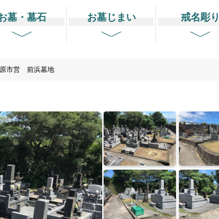
お墓・墓石
お墓じまい
戒名彫
原市営 前浜墓地