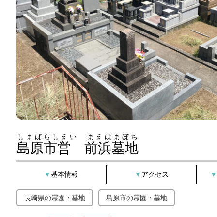
しまばらしえい まえはまぼち
島原市営 前浜墓地
基本情報
アクセス
長崎県の霊園・墓地
島原市の霊園・墓地