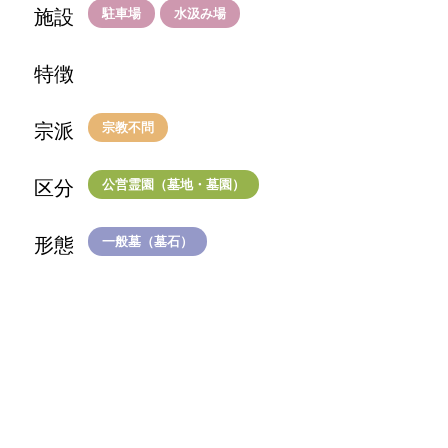
施設
駐車場
水汲み場
特徴
宗派
宗教不問
区分
公営霊園（墓地・墓園）
形態
一般墓（墓石）