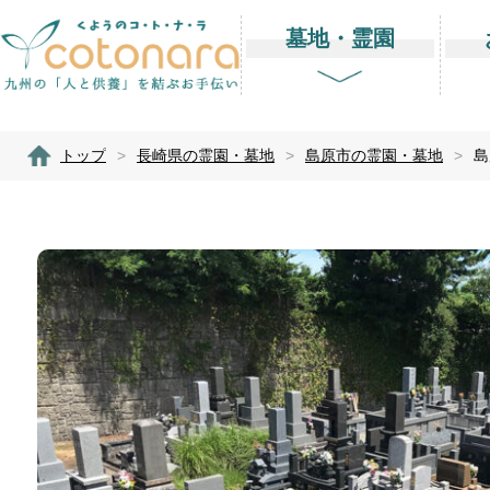
墓地・霊園
トップ
>
長崎県の霊園・墓地
>
島原市の霊園・墓地
>
島